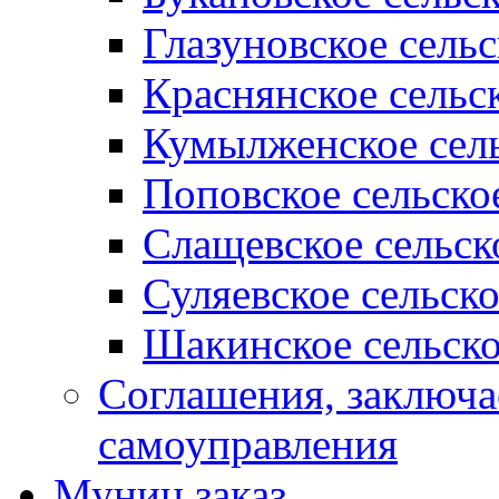
Глазуновское сель
Краснянское сельс
Кумылженское сель
Поповское сельско
Слащевское сельск
Суляевское сельск
Шакинское сельско
Соглашения, заключ
самоуправления
Муниц заказ