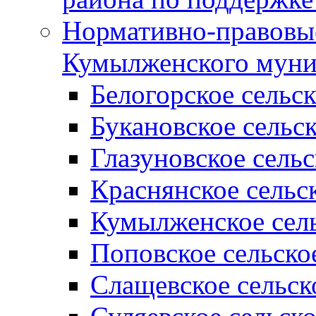
Нормативно-правовые
Кумылженского муни
Белогорское сельс
Букановское сельс
Глазуновское сель
Краснянское сельс
Кумылженское сель
Поповское сельско
Слащевское сельск