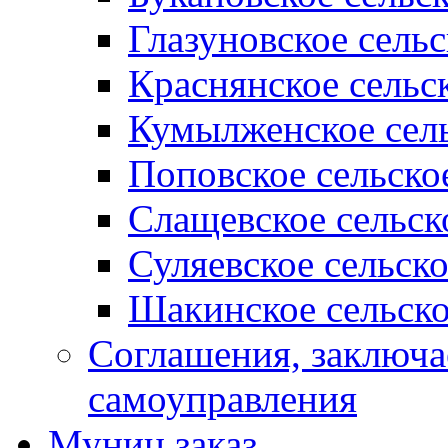
Глазуновское сель
Краснянское сельс
Кумылженское сель
Поповское сельско
Слащевское сельск
Суляевское сельск
Шакинское сельско
Соглашения, заключ
самоуправления
Муниц заказ