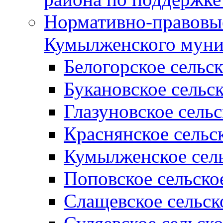
Нормативно-правовые
Кумылженского муни
Белогорское сельс
Букановское сельс
Глазуновское сель
Краснянское сельс
Кумылженское сель
Поповское сельско
Слащевское сельск