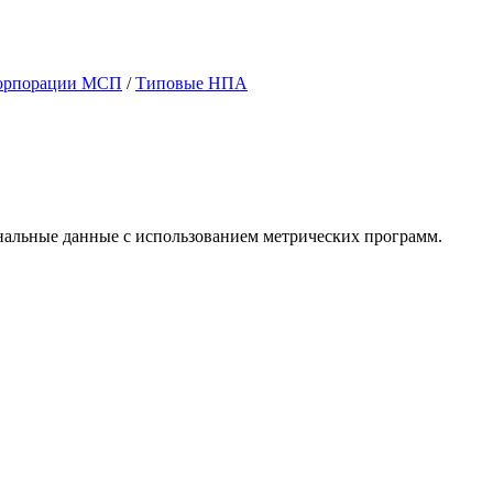
орпорации МСП
/
Типовые НПА
ональные данные с использованием метрических программ.