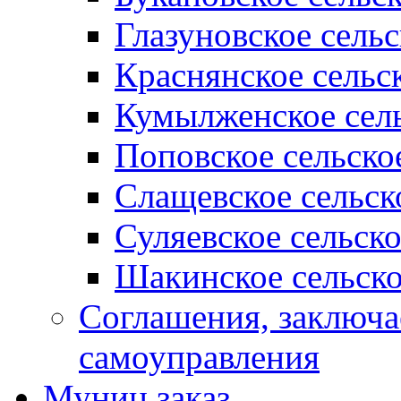
Глазуновское сель
Краснянское сельс
Кумылженское сель
Поповское сельско
Слащевское сельск
Суляевское сельск
Шакинское сельско
Соглашения, заключ
самоуправления
Муниц заказ