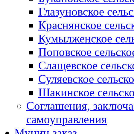
Глазуновское сель
Краснянское сельс
Кумылженское сель
Поповское сельско
Слащевское сельск
Суляевское сельск
Шакинское сельско
Соглашения, заключ
самоуправления
Муниц заказ