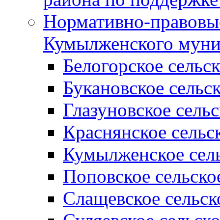
Нормативно-правовые
Кумылженского муни
Белогорское сельс
Букановское сельс
Глазуновское сель
Краснянское сельс
Кумылженское сель
Поповское сельско
Слащевское сельск