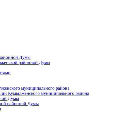
 районной Думы
лженской районной Думы
атами
лженского муниципального района
ции Кумылженского муниципального района
нной Думы
кой районной Думы
в