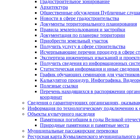
Градостроительное зонирование
Архитектура
Общественные обсуждения Публичные слуш
Новости в сфере градостроительства
Документы территориального планирования
Правила землепользования и застройки
Документация по планерке территории
Приобрести земельный участок
Получить услугу в сфере строительства
Исчерпывающие перечни процедур в сфере ст
Экспертиза инженерных изысканий и проект
Получить сведения из информационных систем
Статистическая информация и иные сведения 
График обучающих семинаров для участников
Калькулятор процедур. Инфографика. Видеор
Полезные ссылки
Перечень находящихся в распоряжении органо
координат
Сведения о гарантирующих организациях, оказыва
Информация по технологическому подключению к с
Объекты культурного наследия
Памятники погибшим в годы Великой отечес
Природные памятники и памятные места
Муниципальные пассажирские перевозки
Ресурсная карта Кумылженского муниципального ра