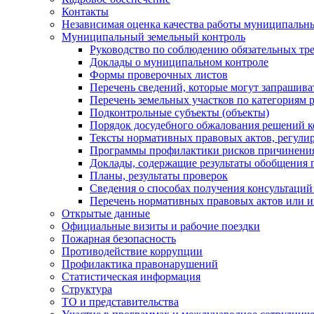
Контакты
Независимая оценка качества работы муниципальн
Муниципальный земельный контроль
Руководство по соблюдению обязательных тр
Доклады о муниципальном контроле
Формы проверочных листов
Перечень сведений, которые могут запрашива
Перечень земельных участков по категориям 
Подконтрольные субъекты (объекты)
Порядок досудебного обжалования решений ко
Тексты нормативных правовых актов, регули
Программы профилактики рисков причинения
Доклады, содержащие результаты обобщения 
Планы, результаты проверок
Сведения о способах получения консультаций
Перечень нормативных правовых актов или и
Открытые данные
Официальные визиты и рабочие поездки
Пожарная безопасность
Противодействие коррупции
Профилактика правонарушений
Статистическая информация
Структура
ТО и представительства