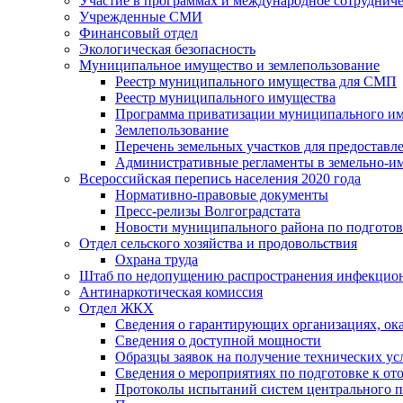
Участие в программах и международное сотруднич
Учрежденные СМИ
Финансовый отдел
Экологическая безопасность
Муниципальное имущество и землепользование
Реестр муниципального имущества для СМП
Реестр муниципального имущества
Программа приватизации муниципального и
Землепользование
Перечень земельных участков для предоставл
Административные регламенты в земельно-и
Всероссийская перепись населения 2020 года
Нормативно-правовые документы
Пресс-релизы Волгоградстата
Новости муниципального района по подгото
Отдел сельского хозяйства и продовольствия
Охрана труда
Штаб по недопущению распространения инфекцио
Антинаркотическая комиссия
Отдел ЖКХ
Сведения о гарантирующих организациях, ок
Сведения о доступной мощности
Образцы заявок на получение технических ус
Сведения о мероприятиях по подготовке к от
Протоколы испытаний систем центрального п