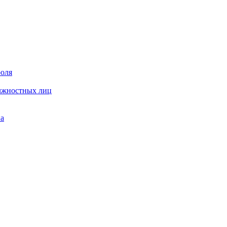
роля
олжностных лиц
на