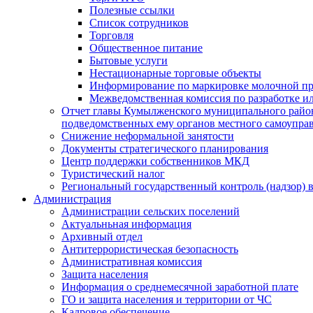
Полезные ссылки
Список сотрудников
Торговля
Общественное питание
Бытовые услуги
Нестационарные торговые объекты
Информирование по маркировке молочной п
Межведомственная комиссия по разработке и
Отчет главы Кумылженского муниципального район
подведомственных ему органов местного самоупра
Снижение неформальной занятости
Документы стратегического планирования
Центр поддержки собственников МКД
Туристический налог
Региональный государственный контроль (надзор) 
Администрация
Администрации сельских поселений
Актуальньная информация
Архивный отдел
Антитеррористическая безопасность
Административная комиссия
Защита населения
Информация о среднемесячной заработной плате
ГО и защита населения и территории от ЧС
Кадровое обеспечение