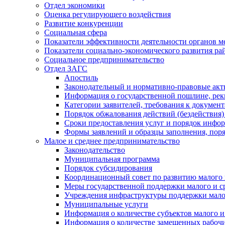
Отдел экономики
Оценка регулирующего воздействия
Развитие конкуренции
Социальная сфера
Показатели эффективности деятельности органов м
Показатели социально-экономического развития ра
Социальное предпринимательство
Отдел ЗАГС
Апостиль
Законодательный и нормативно-правовые ак
Информация о государственной пошлине, рек
Категории заявителей, требования к докумен
Порядок обжалования действий (бездействия)
Сроки предоставления услуг и порядок инфо
Формы заявлений и образцы заполнения, пор
Малое и среднее предпринимательство
Законодательство
Муниципальная программа
Порядок субсидирования
Координационный совет по развитию малого 
Меры государственной поддержки малого и с
Учреждения инфраструктуры поддержки малог
Муниципальные услуги
Информация о количестве субъектов малого и
Информация о количестве замещенных рабочих