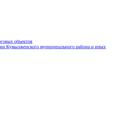
рговых объектов
ации Кумылженского муниципального района и иных