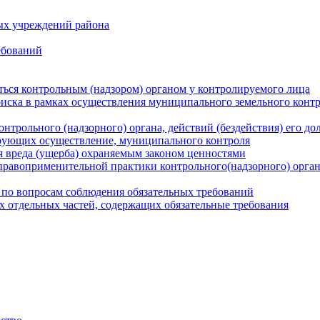
ых учреждений района
ебований
ться контрольным (надзором) органом у контролируемого лица
риска в рамках осуществления муниципального земельного конт
нтрольного (надзорного) органа, действий (бездействия) его д
рующих осуществление, муниципального контроля
 вреда (ущерба) охраняемым законом ценностями
правоприменительной практики контрольного(надзорного) орга
 по вопросам соблюдения обязательных требований
х отдельных частей, содержащих обязательные требования