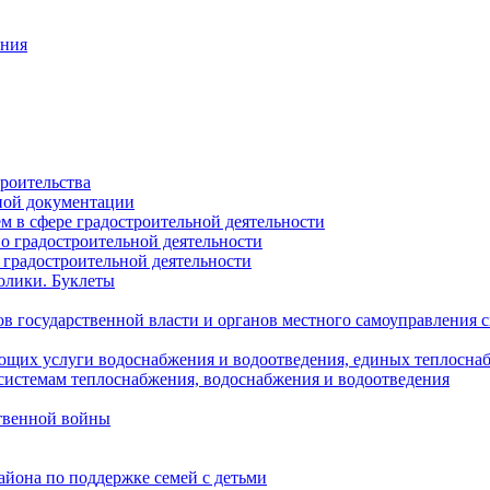
ания
роительства
ной документации
 в сфере градостроительной деятельности
о градостроительной деятельности
 градостроительной деятельности
олики. Буклеты
в государственной власти и органов местного самоуправления
ющих услуги водоснабжения и водоотведения, единых теплосн
истемам теплоснабжения, водоснабжения и водоотведения
твенной войны
йона по поддержке семей с детьми