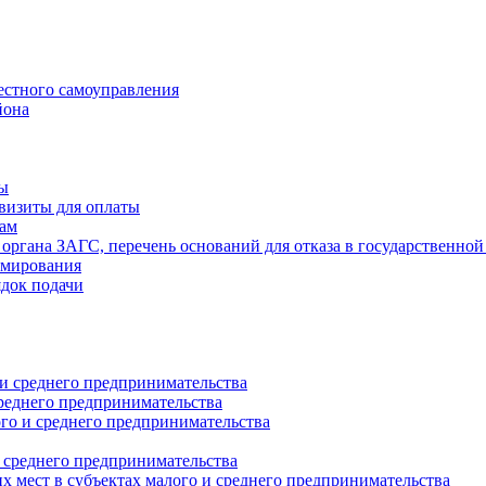
естного самоуправления
йона
ты
визиты для оплаты
там
 органа ЗАГС, перечень оснований для отказа в государственной
рмирования
ядок подачи
и среднего предпринимательства
реднего предпринимательства
о и среднего предпринимательства
 среднего предпринимательства
 мест в субъектах малого и среднего предпринимательства