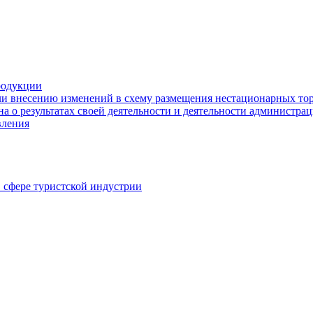
родукции
ли внесению изменений в схему размещения нестационарных то
а о результатах своей деятельности и деятельности администр
вления
в сфере туристской индустрии