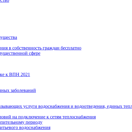
ество
мущества
ения в собственность граждан бесплатно
мущественной сфере
вке к ВПН 2021
нных заболеваний
азывающих услуги водоснабжения и водоотведения, единых те
ловий на подключение к сетям теплоснабжения
опительному периоду
итьевого водоснабжения