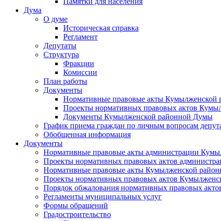
Памятки для населения
Дума
О думе
Историческая справка
Регламент
Депутаты
Структура
Фракции
Комиссии
План работы
Документы
Нормативные правовые акты Кумылженской
Проекты нормативных правовых актов Кумы
Документы Кумылженской районной Думы
График приема граждан по личным вопросам депут
Обобщенная информация
Документы
Нормативные правовые акты администрации Кумы
Проекты нормативных правовых актов администра
Нормативные правовые акты Кумылженской райо
Проекты нормативных правовых актов Кумылженс
Порядок обжалования нормативных правовых акто
Регламенты муниципальных услуг
Формы обращений
Градостроительство