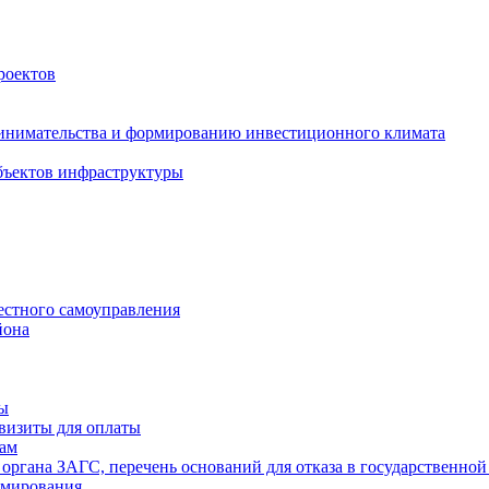
роектов
инимательства и формированию инвестиционного климата
бъектов инфраструктуры
естного самоуправления
йона
ты
визиты для оплаты
там
 органа ЗАГС, перечень оснований для отказа в государственной
рмирования