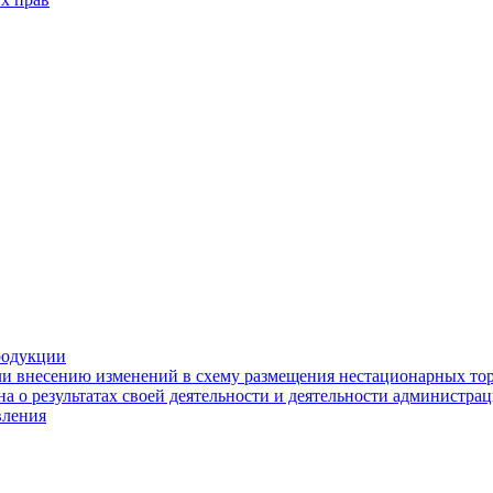
родукции
ли внесению изменений в схему размещения нестационарных то
а о результатах своей деятельности и деятельности администр
вления