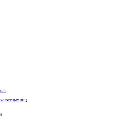
роля
олжностных лиц
на