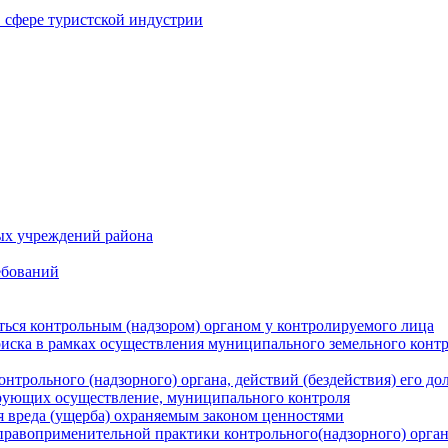
в сфере туристской индустрии
ых учреждений района
ебований
ться контрольным (надзором) органом у контролируемого лица
риска в рамках осуществления муниципального земельного конт
нтрольного (надзорного) органа, действий (бездействия) его д
рующих осуществление, муниципального контроля
 вреда (ущерба) охраняемым законом ценностями
правоприменительной практики контрольного(надзорного) орга