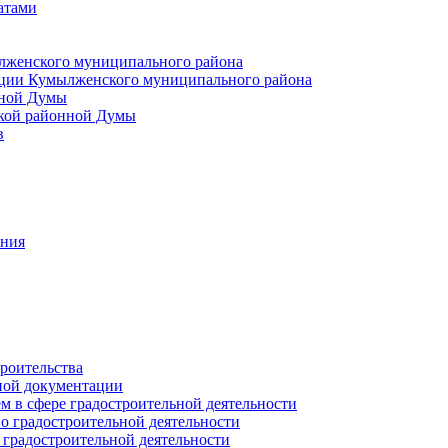
атами
лженского муниципального района
ции Кумылженского муниципального района
нной Думы
кой районной Думы
в
ания
роительства
ной документации
 в сфере градостроительной деятельности
о градостроительной деятельности
 градостроительной деятельности