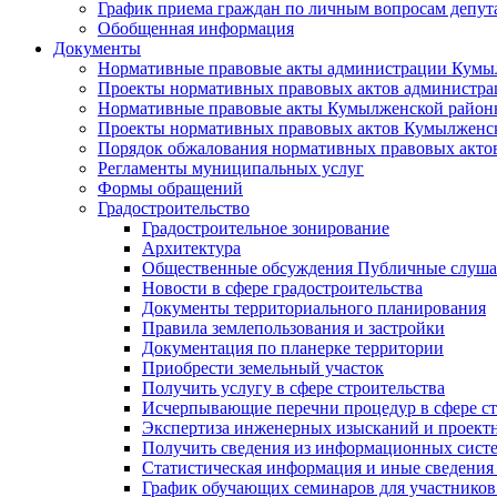
График приема граждан по личным вопросам депут
Обобщенная информация
Документы
Нормативные правовые акты администрации Кумы
Проекты нормативных правовых актов администра
Нормативные правовые акты Кумылженской райо
Проекты нормативных правовых актов Кумылженс
Порядок обжалования нормативных правовых акто
Регламенты муниципальных услуг
Формы обращений
Градостроительство
Градостроительное зонирование
Архитектура
Общественные обсуждения Публичные слуш
Новости в сфере градостроительства
Документы территориального планирования
Правила землепользования и застройки
Документация по планерке территории
Приобрести земельный участок
Получить услугу в сфере строительства
Исчерпывающие перечни процедур в сфере ст
Экспертиза инженерных изысканий и проект
Получить сведения из информационных систем
Статистическая информация и иные сведения 
График обучающих семинаров для участников