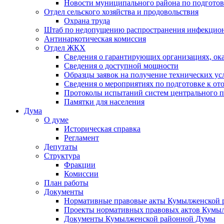
Новости муниципального района по подгото
Отдел сельского хозяйства и продовольствия
Охрана труда
Штаб по недопущению распространения инфекцио
Антинаркотическая комиссия
Отдел ЖКХ
Сведения о гарантирующих организациях, ок
Сведения о доступной мощности
Образцы заявок на получение технических ус
Сведения о мероприятиях по подготовке к от
Протоколы испытаний систем центрального п
Памятки для населения
Дума
О думе
Историческая справка
Регламент
Депутаты
Структура
Фракции
Комиссии
План работы
Документы
Нормативные правовые акты Кумылженской
Проекты нормативных правовых актов Кумы
Документы Кумылженской районной Думы