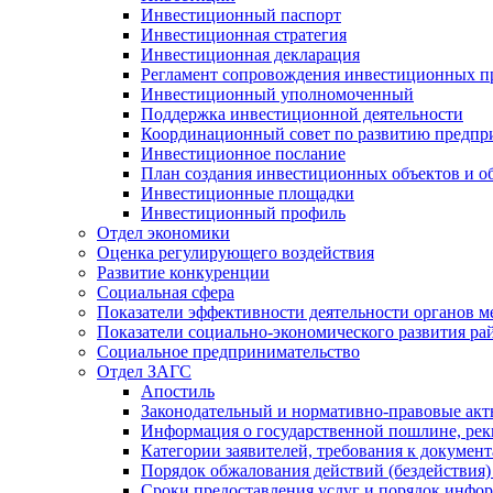
Инвестиционный паспорт
Инвестиционная стратегия
Инвестиционная декларация
Регламент сопровождения инвестиционных п
Инвестиционный уполномоченный
Поддержка инвестиционной деятельности
Координационный совет по развитию предпр
Инвестиционное послание
План создания инвестиционных объектов и о
Инвестиционные площадки
Инвестиционный профиль
Отдел экономики
Оценка регулирующего воздействия
Развитие конкуренции
Социальная сфера
Показатели эффективности деятельности органов м
Показатели социально-экономического развития ра
Социальное предпринимательство
Отдел ЗАГС
Апостиль
Законодательный и нормативно-правовые ак
Информация о государственной пошлине, рек
Категории заявителей, требования к докумен
Порядок обжалования действий (бездействия)
Сроки предоставления услуг и порядок инфо