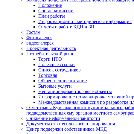
Положение
Состав комиссии
План работы
Информационно - методическая информация
Отчеты о работе КДН и ЗП
Гостям
Фотогалерея
видеогалерея
Проектная деятельность
Потребительский рынок
Торги НТО
Полезные ссылки
Список сотрудников
Торговля
Общественное питание
Бытовые услуги
Нестационарные торговые объекты
Информирование по маркировке молочной п
Межведомственная комиссия по разработке и
Отчет главы Кумылженского муниципального район
подведомственных ему органов местного самоупра
Снижение неформальной занятости
Документы стратегического планирования
Центр поддержки собственников МКД