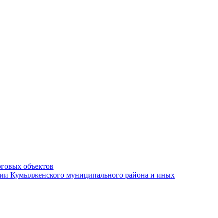
рговых объектов
ации Кумылженского муниципального района и иных