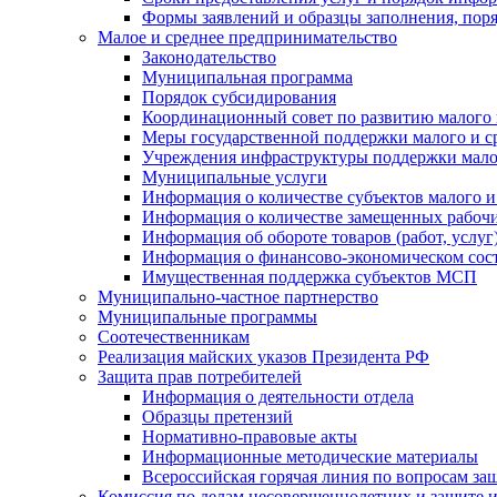
Формы заявлений и образцы заполнения, пор
Малое и среднее предпринимательство
Законодательство
Муниципальная программа
Порядок субсидирования
Координационный совет по развитию малого 
Меры государственной поддержки малого и с
Учреждения инфраструктуры поддержки малог
Муниципальные услуги
Информация о количестве субъектов малого и
Информация о количестве замещенных рабочих
Информация об обороте товаров (работ, услу
Информация о финансово-экономическом сост
Имущественная поддержка субъектов МСП
Муниципально-частное партнерство
Муниципальные программы
Соотечественникам
Реализация майских указов Президента РФ
Защита прав потребителей
Информация о деятельности отдела
Образцы претензий
Нормативно-правовые акты
Информационные методические материалы
Всероссийская горячая линия по вопросам за
Комиссия по делам несовершеннолетних и защите и