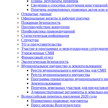
Планы, результаты проверок
Сведения о способах получения консультаций
Перечень нормативных правовых актов или и
Открытые данные
Официальные визиты и рабочие поездки
Пожарная безопасность
Противодействие коррупции
Профилактика правонарушений
Статистическая информация
Структура
ТО и представительства
Участие в программах и международное сотруднич
Учрежденные СМИ
Финансовый отдел
Экологическая безопасность
Муниципальное имущество и землепользование
Реестр муниципального имущества для СМП
Реестр муниципального имущества
Программа приватизации муниципального и
Землепользование
Перечень земельных участков для предоставл
Административные регламенты в земельно-и
Всероссийская перепись населения 2020 года
Нормативно-правовые документы
Пресс-релизы Волгоградстата