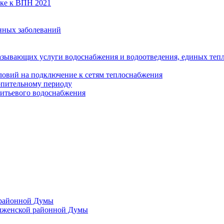
вке к ВПН 2021
нных заболеваний
азывающих услуги водоснабжения и водоотведения, единых те
ловий на подключение к сетям теплоснабжения
опительному периоду
итьевого водоснабжения
 районной Думы
лженской районной Думы