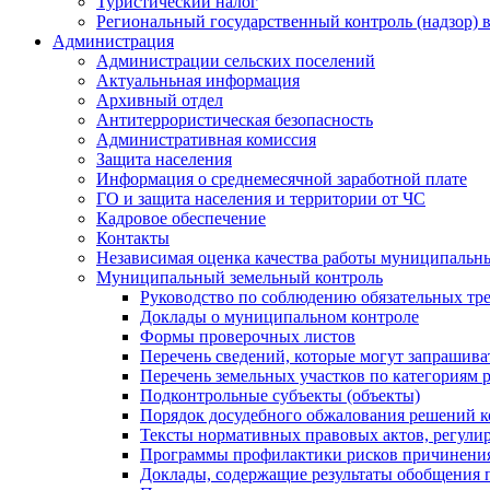
Туристический налог
Региональный государственный контроль (надзор) 
Администрация
Администрации сельских поселений
Актуальньная информация
Архивный отдел
Антитеррористическая безопасность
Административная комиссия
Защита населения
Информация о среднемесячной заработной плате
ГО и защита населения и территории от ЧС
Кадровое обеспечение
Контакты
Независимая оценка качества работы муниципальн
Муниципальный земельный контроль
Руководство по соблюдению обязательных тр
Доклады о муниципальном контроле
Формы проверочных листов
Перечень сведений, которые могут запрашива
Перечень земельных участков по категориям 
Подконтрольные субъекты (объекты)
Порядок досудебного обжалования решений ко
Тексты нормативных правовых актов, регули
Программы профилактики рисков причинения
Доклады, содержащие результаты обобщения 