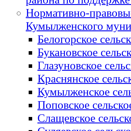
Нормативно-правовые
Кумылженского муни
Белогорское сельс
Букановское сельс
Глазуновское сель
Краснянское сельс
Кумылженское сель
Поповское сельско
Слащевское сельск