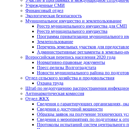
Участие в программах и международное сотруднич
Учрежденные СМИ
Финансовый отдел
Экологическая безопасность
Муниципальное имущество и землепользование
Реестр муниципального имущества для СМП
Реестр муниципального имущества
Программа приватизации муниципального и
Землепользование
Перечень земельных участков для предоставл
Административные регламенты в земельно-и
Всероссийская перепись населения 2020 года
Нормативно-правовые документы
Пресс-релизы Волгоградстата
Новости муниципального района по подгото
Отдел сельского хозяйства и продовольствия
Охрана труда
Штаб по недопущению распространения инфекцио
Антинаркотическая комиссия
Отдел ЖКХ
Сведения о гарантирующих организациях, ок
Сведения о доступной мощности
Образцы заявок на получение технических ус
Сведения о мероприятиях по подготовке к от
Протоколы испытаний систем центрального п