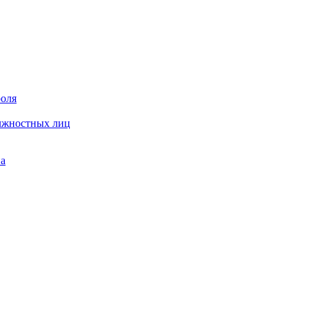
роля
олжностных лиц
на