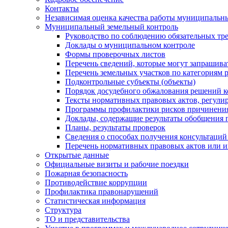
Контакты
Независимая оценка качества работы муниципальн
Муниципальный земельный контроль
Руководство по соблюдению обязательных тр
Доклады о муниципальном контроле
Формы проверочных листов
Перечень сведений, которые могут запрашива
Перечень земельных участков по категориям 
Подконтрольные субъекты (объекты)
Порядок досудебного обжалования решений ко
Тексты нормативных правовых актов, регули
Программы профилактики рисков причинения
Доклады, содержащие результаты обобщения 
Планы, результаты проверок
Сведения о способах получения консультаций
Перечень нормативных правовых актов или и
Открытые данные
Официальные визиты и рабочие поездки
Пожарная безопасность
Противодействие коррупции
Профилактика правонарушений
Статистическая информация
Структура
ТО и представительства