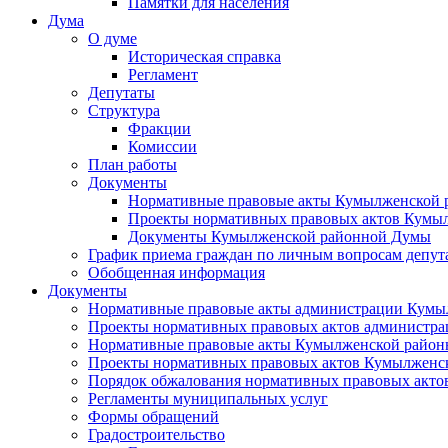
Памятки для населения
Дума
О думе
Историческая справка
Регламент
Депутаты
Структура
Фракции
Комиссии
План работы
Документы
Нормативные правовые акты Кумылженской
Проекты нормативных правовых актов Кумы
Документы Кумылженской районной Думы
График приема граждан по личным вопросам депут
Обобщенная информация
Документы
Нормативные правовые акты администрации Кумы
Проекты нормативных правовых актов администра
Нормативные правовые акты Кумылженской райо
Проекты нормативных правовых актов Кумылженс
Порядок обжалования нормативных правовых акто
Регламенты муниципальных услуг
Формы обращений
Градостроительство