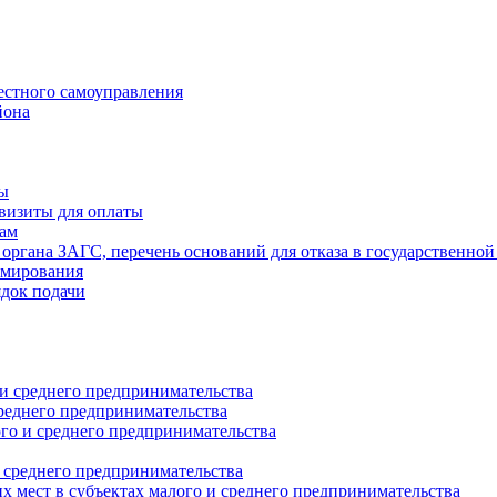
естного самоуправления
йона
ты
визиты для оплаты
там
 органа ЗАГС, перечень оснований для отказа в государственной
рмирования
ядок подачи
и среднего предпринимательства
реднего предпринимательства
о и среднего предпринимательства
 среднего предпринимательства
 мест в субъектах малого и среднего предпринимательства