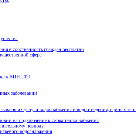
ество
мущества
ения в собственность граждан бесплатно
мущественной сфере
вке к ВПН 2021
нных заболеваний
азывающих услуги водоснабжения и водоотведения, единых те
ловий на подключение к сетям теплоснабжения
опительному периоду
итьевого водоснабжения