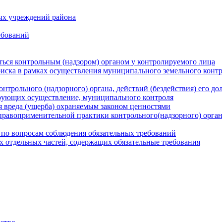
ых учреждений района
ебований
ться контрольным (надзором) органом у контролируемого лица
риска в рамках осуществления муниципального земельного конт
нтрольного (надзорного) органа, действий (бездействия) его д
рующих осуществление, муниципального контроля
 вреда (ущерба) охраняемым законом ценностями
правоприменительной практики контрольного(надзорного) орга
 по вопросам соблюдения обязательных требований
х отдельных частей, содержащих обязательные требования