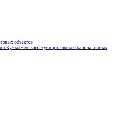
рговых объектов
ации Кумылженского муниципального района и иных