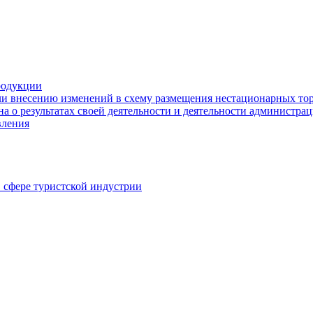
родукции
ли внесению изменений в схему размещения нестационарных то
а о результатах своей деятельности и деятельности администр
вления
в сфере туристской индустрии