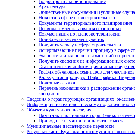
Градостроительное зонирование
Архитектура
Общественные обсуждения Публичные слуш
Новости в сфере градостроительства
Документы территориального планирования
Правила землепользования и застройки
Документация по планерке территории
Приобрести земельный участок
Получить услугу в сфере строительства
Исчерпывающие перечни процедур в сфере ст
Экспертиза инженерных изысканий и проект
Получить сведения из информационных систем
Статистическая информация и иные сведения 
График обучающих семинаров для участников
Калькулятор процедур. Инфографика. Видеор
Полезные ссылки
Перечень находящихся в распоряжении органо
координат
Сведения о гарантирующих организациях, оказыва
Информация по технологическому подключению к с
Объекты культурного наследия
Памятники погибшим в годы Великой отечес
Природные памятники и памятные места
Муниципальные пассажирские перевозки
Ресурсная карта Кумылженского муниципального ра