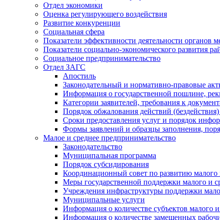
Отдел экономики
Оценка регулирующего воздействия
Развитие конкуренции
Социальная сфера
Показатели эффективности деятельности органов м
Показатели социально-экономического развития ра
Социальное предпринимательство
Отдел ЗАГС
Апостиль
Законодательный и нормативно-правовые ак
Информация о государственной пошлине, рек
Категории заявителей, требования к докумен
Порядок обжалования действий (бездействия)
Сроки предоставления услуг и порядок инфо
Формы заявлений и образцы заполнения, пор
Малое и среднее предпринимательство
Законодательство
Муниципальная программа
Порядок субсидирования
Координационный совет по развитию малого 
Меры государственной поддержки малого и с
Учреждения инфраструктуры поддержки малог
Муниципальные услуги
Информация о количестве субъектов малого и
Информация о количестве замещенных рабочих