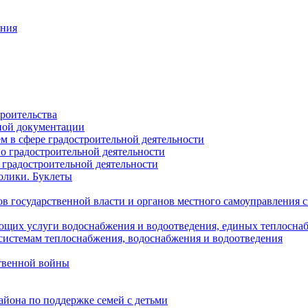
ания
роительства
ной документации
 в сфере градостроительной деятельности
о градостроительной деятельности
 градостроительной деятельности
олики. Буклеты
в государственной власти и органов местного самоуправления
ющих услуги водоснабжения и водоотведения, единых теплосн
истемам теплоснабжения, водоснабжения и водоотведения
твенной войны
йона по поддержке семей с детьми