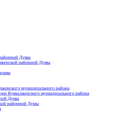
 районной Думы
лженской районной Думы
атами
лженского муниципального района
ции Кумылженского муниципального района
нной Думы
кой районной Думы
в