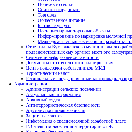
Полезные ссылки
Список сотрудников
Торговля
Общественное питание
Бытовые услуги
Нестационарные торговые объекты
Информирование по маркировке молочной п
Межведомственная комиссия по разработке и
Отчет главы Кумылженского муниципального район
подведомственных ему органов местного самоупра
Снижение неформальной занятости
Документы стратегического планирования
Центр поддержки собственников МКД
Туристический налог
Региональный государственный контроль (надзор) 
Администрация
Администрации сельских поселений
Актуальньная информация
Архивный отдел
Антитеррористическая безопасность
Административная комиссия
Защита населения
Информация о среднемесячной заработной плате
ГО и защита населения и территории от ЧС
Кадровое обеспечение