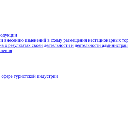
родукции
ли внесению изменений в схему размещения нестационарных то
а о результатах своей деятельности и деятельности администр
вления
в сфере туристской индустрии