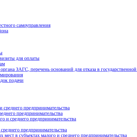
естного самоуправления
йона
ты
визиты для оплаты
там
 органа ЗАГС, перечень оснований для отказа в государственной
рмирования
ядок подачи
и среднего предпринимательства
реднего предпринимательства
о и среднего предпринимательства
 среднего предпринимательства
 мест в субъектах малого и среднего предпринимательства