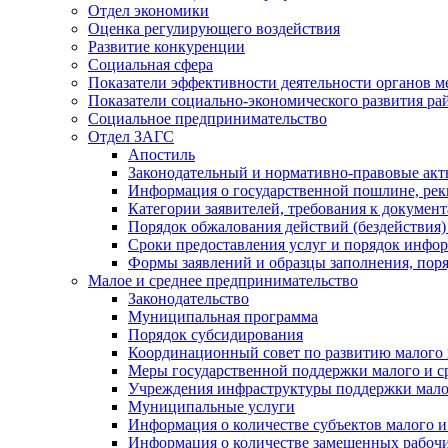
Отдел экономики
Оценка регулирующего воздействия
Развитие конкуренции
Социальная сфера
Показатели эффективности деятельности органов м
Показатели социально-экономического развития ра
Социальное предпринимательство
Отдел ЗАГС
Апостиль
Законодательный и нормативно-правовые ак
Информация о государственной пошлине, рек
Категории заявителей, требования к докумен
Порядок обжалования действий (бездействия)
Сроки предоставления услуг и порядок инфо
Формы заявлений и образцы заполнения, пор
Малое и среднее предпринимательство
Законодательство
Муниципальная программа
Порядок субсидирования
Координационный совет по развитию малого 
Меры государственной поддержки малого и с
Учреждения инфраструктуры поддержки малог
Муниципальные услуги
Информация о количестве субъектов малого и
Информация о количестве замещенных рабочих