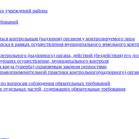
ых учреждений района
ебований
ться контрольным (надзором) органом у контролируемого лица
риска в рамках осуществления муниципального земельного конт
нтрольного (надзорного) органа, действий (бездействия) его д
рующих осуществление, муниципального контроля
 вреда (ущерба) охраняемым законом ценностями
правоприменительной практики контрольного(надзорного) орга
 по вопросам соблюдения обязательных требований
х отдельных частей, содержащих обязательные требования