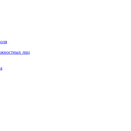
роля
олжностных лиц
на