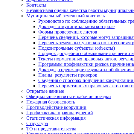
Контакты
Независимая оценка качества работы муниципальн
Муниципальный земельный контроль
Руководство по соблюдению обязательных тр
Доклады о муниципальном контроле
Формы проверочных листов
Перечень сведений, которые могут запрашива
Перечень земельных участков по категориям 
Подконтрольные субъекты (объекты)
Порядок досудебного обжалования решений ко
Тексты нормативных правовых актов, регули
Программы профилактики рисков причинения
Доклады, содержащие результаты обобщения 
Планы, результаты проверок
Сведения о способах получения консультаций
Перечень нормативных правовых актов или и
Открытые данные
Официальные визиты и рабочие поездки
Пожарная безопасность
Противодействие коррупции
Профилактика правонарушений
Статистическая информация
Структура
ТО и представительства