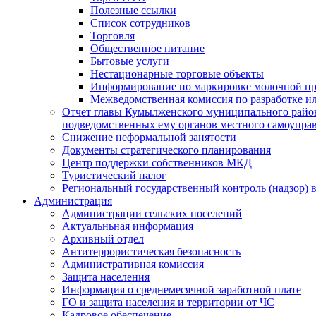
Полезные ссылки
Список сотрудников
Торговля
Общественное питание
Бытовые услуги
Нестационарные торговые объекты
Информирование по маркировке молочной п
Межведомственная комиссия по разработке и
Отчет главы Кумылженского муниципального район
подведомственных ему органов местного самоупра
Снижение неформальной занятости
Документы стратегического планирования
Центр поддержки собственников МКД
Туристический налог
Региональный государственный контроль (надзор) 
Администрация
Администрации сельских поселений
Актуальньная информация
Архивный отдел
Антитеррористическая безопасность
Административная комиссия
Защита населения
Информация о среднемесячной заработной плате
ГО и защита населения и территории от ЧС
Кадровое обеспечение