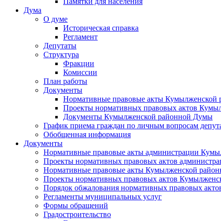
Памятки для населения
Дума
О думе
Историческая справка
Регламент
Депутаты
Структура
Фракции
Комиссии
План работы
Документы
Нормативные правовые акты Кумылженской
Проекты нормативных правовых актов Кумы
Документы Кумылженской районной Думы
График приема граждан по личным вопросам депут
Обобщенная информация
Документы
Нормативные правовые акты администрации Кумы
Проекты нормативных правовых актов администра
Нормативные правовые акты Кумылженской райо
Проекты нормативных правовых актов Кумылженс
Порядок обжалования нормативных правовых акто
Регламенты муниципальных услуг
Формы обращений
Градостроительство