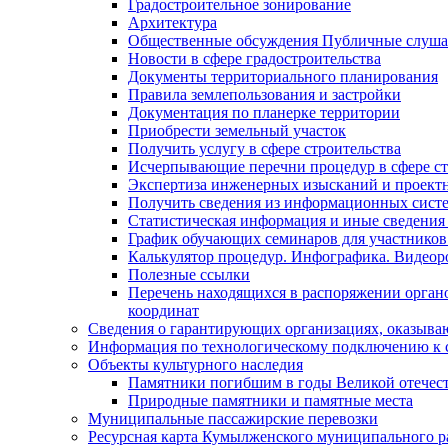
Градостроительное зонирование
Архитектура
Общественные обсуждения Публичные слуш
Новости в сфере градостроительства
Документы территориального планирования
Правила землепользования и застройки
Документация по планерке территории
Приобрести земельный участок
Получить услугу в сфере строительства
Исчерпывающие перечни процедур в сфере ст
Экспертиза инженерных изысканий и проект
Получить сведения из информационных систем
Статистическая информация и иные сведения 
График обучающих семинаров для участников
Калькулятор процедур. Инфографика. Видеор
Полезные ссылки
Перечень находящихся в распоряжении органо
координат
Сведения о гарантирующих организациях, оказыва
Информация по технологическому подключению к с
Объекты культурного наследия
Памятники погибшим в годы Великой отечес
Природные памятники и памятные места
Муниципальные пассажирские перевозки
Ресурсная карта Кумылженского муниципального ра