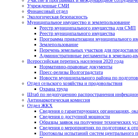
Участие в программах и международное сотруднич
Учрежденные СМИ
Финансовый отдел
Экологическая безопасность
Муниципальное имущество и землепользование
Реестр муниципального имущества для СМП
Реестр муниципального имущества
Программа приватизации муниципального и
Землепользование
Перечень земельных участков для предоставл
Административные регламенты в земельно-и
Всероссийская перепись населения 2020 года
Нормативно-правовые документы
Пресс-релизы Волгоградстата
Новости муниципального района по подгото
Отдел сельского хозяйства и продовольствия
Охрана труда
Штаб по недопущению распространения инфекцио
Антинаркотическая комиссия
Отдел ЖКХ
Сведения о гарантирующих организациях, ок
Сведения о доступной мощности
Образцы заявок на получение технических ус
Сведения о мероприятиях по подготовке к от
Протоколы испытаний систем центрального п