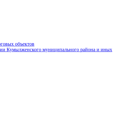
рговых объектов
ации Кумылженского муниципального района и иных