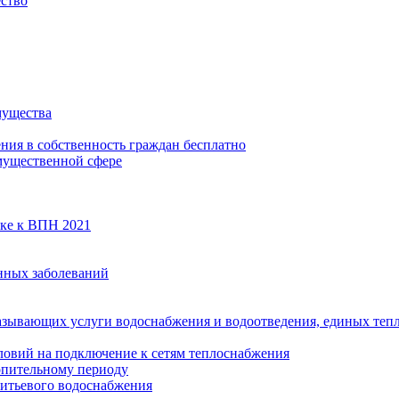
ество
мущества
ения в собственность граждан бесплатно
мущественной сфере
вке к ВПН 2021
нных заболеваний
азывающих услуги водоснабжения и водоотведения, единых те
ловий на подключение к сетям теплоснабжения
опительному периоду
итьевого водоснабжения