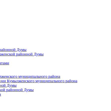
 районной Думы
лженской районной Думы
атами
лженского муниципального района
ции Кумылженского муниципального района
нной Думы
кой районной Думы
в