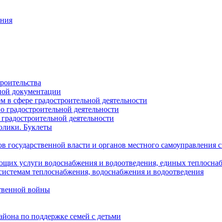
ания
роительства
ной документации
 в сфере градостроительной деятельности
о градостроительной деятельности
 градостроительной деятельности
олики. Буклеты
в государственной власти и органов местного самоуправления
ющих услуги водоснабжения и водоотведения, единых теплосн
истемам теплоснабжения, водоснабжения и водоотведения
твенной войны
йона по поддержке семей с детьми