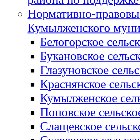
Нормативно-правовые
Кумылженского муни
Белогорское сельс
Букановское сельс
Глазуновское сель
Краснянское сельс
Кумылженское сель
Поповское сельско
Слащевское сельск