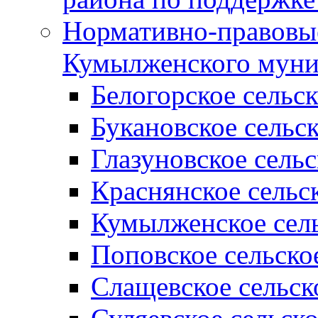
Нормативно-правовые
Кумылженского муни
Белогорское сельс
Букановское сельс
Глазуновское сель
Краснянское сельс
Кумылженское сель
Поповское сельско
Слащевское сельск