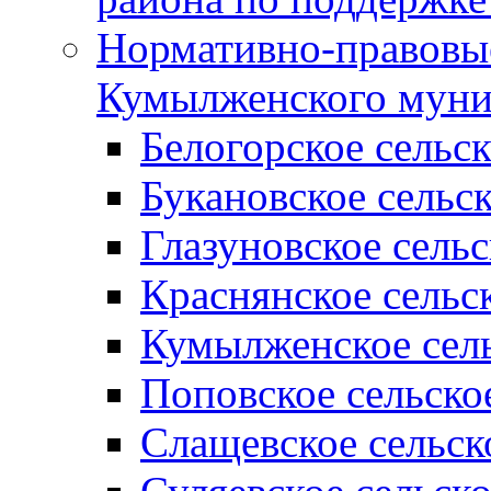
Нормативно-правовые
Кумылженского муни
Белогорское сельс
Букановское сельс
Глазуновское сель
Краснянское сельс
Кумылженское сель
Поповское сельско
Слащевское сельск