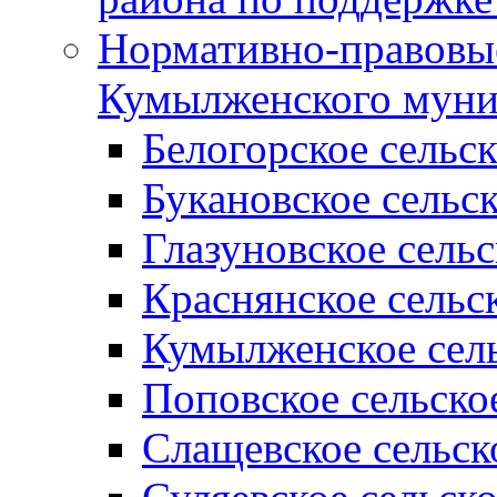
Нормативно-правовые
Кумылженского муни
Белогорское сельс
Букановское сельс
Глазуновское сель
Краснянское сельс
Кумылженское сель
Поповское сельско
Слащевское сельск