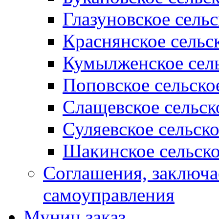
Глазуновское сель
Краснянское сельс
Кумылженское сель
Поповское сельско
Слащевское сельск
Суляевское сельск
Шакинское сельско
Соглашения, заключ
самоуправления
Муниц заказ