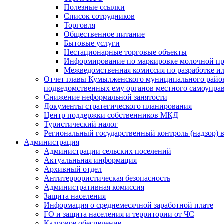
Полезные ссылки
Список сотрудников
Торговля
Общественное питание
Бытовые услуги
Нестационарные торговые объекты
Информирование по маркировке молочной п
Межведомственная комиссия по разработке и
Отчет главы Кумылженского муниципального район
подведомственных ему органов местного самоупра
Снижение неформальной занятости
Документы стратегического планирования
Центр поддержки собственников МКД
Туристический налог
Региональный государственный контроль (надзор) 
Администрация
Администрации сельских поселений
Актуальньная информация
Архивный отдел
Антитеррористическая безопасность
Административная комиссия
Защита населения
Информация о среднемесячной заработной плате
ГО и защита населения и территории от ЧС
Кадровое обеспечение