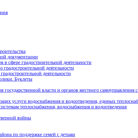
ания
роительства
ной документации
 в сфере градостроительной деятельности
о градостроительной деятельности
 градостроительной деятельности
олики. Буклеты
в государственной власти и органов местного самоуправления
ющих услуги водоснабжения и водоотведения, единых теплосн
истемам теплоснабжения, водоснабжения и водоотведения
твенной войны
йона по поддержке семей с детьми