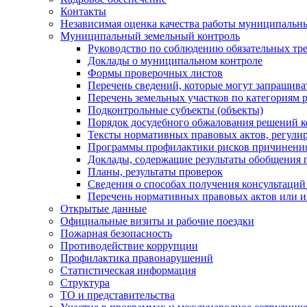
Контакты
Независимая оценка качества работы муниципальн
Муниципальный земельный контроль
Руководство по соблюдению обязательных тр
Доклады о муниципальном контроле
Формы проверочных листов
Перечень сведений, которые могут запрашива
Перечень земельных участков по категориям 
Подконтрольные субъекты (объекты)
Порядок досудебного обжалования решений ко
Тексты нормативных правовых актов, регули
Программы профилактики рисков причинения
Доклады, содержащие результаты обобщения 
Планы, результаты проверок
Сведения о способах получения консультаций
Перечень нормативных правовых актов или и
Открытые данные
Официальные визиты и рабочие поездки
Пожарная безопасность
Противодействие коррупции
Профилактика правонарушений
Статистическая информация
Структура
ТО и представительства