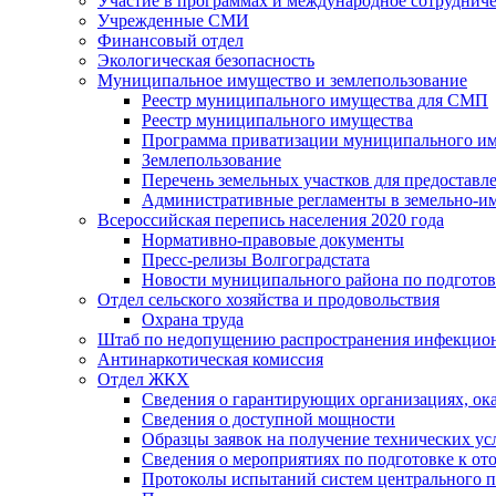
Участие в программах и международное сотруднич
Учрежденные СМИ
Финансовый отдел
Экологическая безопасность
Муниципальное имущество и землепользование
Реестр муниципального имущества для СМП
Реестр муниципального имущества
Программа приватизации муниципального и
Землепользование
Перечень земельных участков для предоставл
Административные регламенты в земельно-и
Всероссийская перепись населения 2020 года
Нормативно-правовые документы
Пресс-релизы Волгоградстата
Новости муниципального района по подгото
Отдел сельского хозяйства и продовольствия
Охрана труда
Штаб по недопущению распространения инфекцио
Антинаркотическая комиссия
Отдел ЖКХ
Сведения о гарантирующих организациях, ок
Сведения о доступной мощности
Образцы заявок на получение технических ус
Сведения о мероприятиях по подготовке к от
Протоколы испытаний систем центрального п