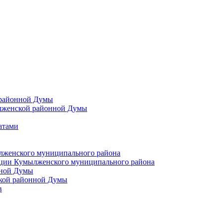
 районной Думы
лженской районной Думы
атами
лженского муниципального района
ции Кумылженского муниципального района
нной Думы
кой районной Думы
в