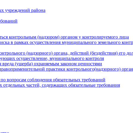
ых учреждений района
ебований
ться контрольным (надзором) органом у контролируемого лица
риска в рамках осуществления муниципального земельного конт
нтрольного (надзорного) органа, действий (бездействия) его д
рующих осуществление, муниципального контроля
 вреда (ущерба) охраняемым законом ценностями
правоприменительной практики контрольного(надзорного) орга
 по вопросам соблюдения обязательных требований
х отдельных частей, содержащих обязательные требования