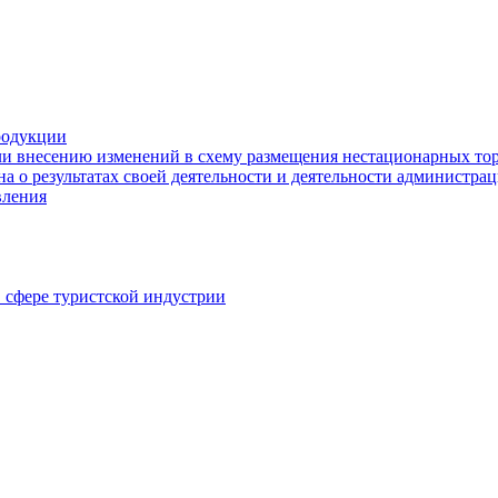
родукции
ли внесению изменений в схему размещения нестационарных то
а о результатах своей деятельности и деятельности администр
вления
в сфере туристской индустрии