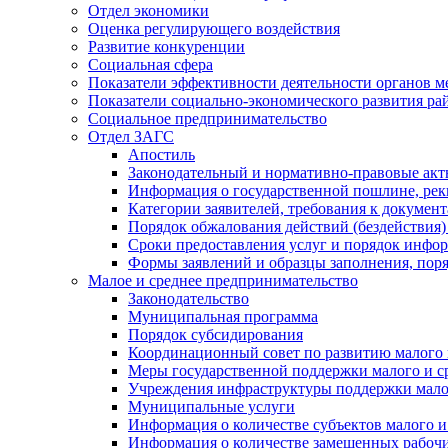
Отдел экономики
Оценка регулирующего воздействия
Развитие конкуренции
Социальная сфера
Показатели эффективности деятельности органов м
Показатели социально-экономического развития ра
Социальное предпринимательство
Отдел ЗАГС
Апостиль
Законодательный и нормативно-правовые ак
Информация о государственной пошлине, рек
Категории заявителей, требования к докумен
Порядок обжалования действий (бездействия)
Сроки предоставления услуг и порядок инфо
Формы заявлений и образцы заполнения, пор
Малое и среднее предпринимательство
Законодательство
Муниципальная программа
Порядок субсидирования
Координационный совет по развитию малого 
Меры государственной поддержки малого и с
Учреждения инфраструктуры поддержки малог
Муниципальные услуги
Информация о количестве субъектов малого и
Информация о количестве замещенных рабочих