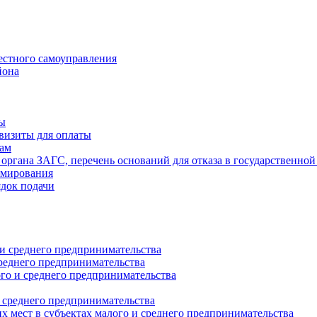
естного самоуправления
йона
ты
визиты для оплаты
там
 органа ЗАГС, перечень оснований для отказа в государственной
рмирования
ядок подачи
и среднего предпринимательства
реднего предпринимательства
о и среднего предпринимательства
 среднего предпринимательства
 мест в субъектах малого и среднего предпринимательства