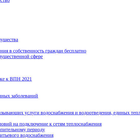
ество
мущества
ения в собственность граждан бесплатно
мущественной сфере
вке к ВПН 2021
нных заболеваний
азывающих услуги водоснабжения и водоотведения, единых те
ловий на подключение к сетям теплоснабжения
опительному периоду
итьевого водоснабжения