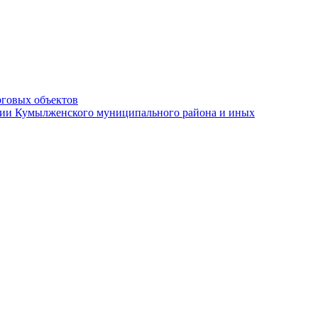
рговых объектов
ации Кумылженского муниципального района и иных