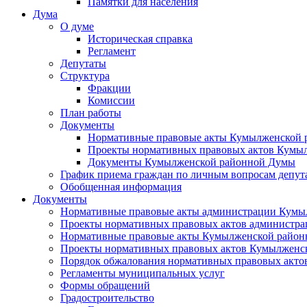
Памятки для населения
Дума
О думе
Историческая справка
Регламент
Депутаты
Структура
Фракции
Комиссии
План работы
Документы
Нормативные правовые акты Кумылженской
Проекты нормативных правовых актов Кумы
Документы Кумылженской районной Думы
График приема граждан по личным вопросам депут
Обобщенная информация
Документы
Нормативные правовые акты администрации Кумы
Проекты нормативных правовых актов администра
Нормативные правовые акты Кумылженской райо
Проекты нормативных правовых актов Кумылженс
Порядок обжалования нормативных правовых акто
Регламенты муниципальных услуг
Формы обращений
Градостроительство