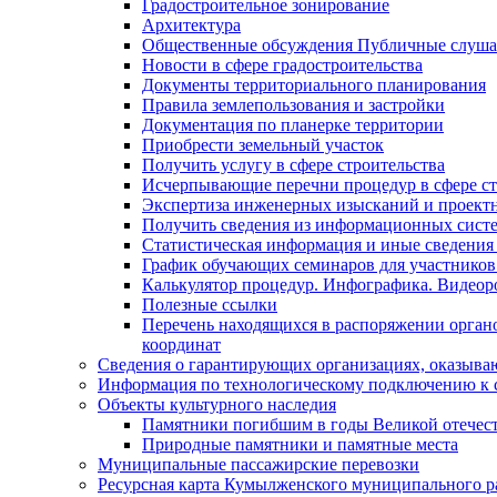
Градостроительное зонирование
Архитектура
Общественные обсуждения Публичные слуш
Новости в сфере градостроительства
Документы территориального планирования
Правила землепользования и застройки
Документация по планерке территории
Приобрести земельный участок
Получить услугу в сфере строительства
Исчерпывающие перечни процедур в сфере ст
Экспертиза инженерных изысканий и проект
Получить сведения из информационных систем
Статистическая информация и иные сведения 
График обучающих семинаров для участников
Калькулятор процедур. Инфографика. Видеор
Полезные ссылки
Перечень находящихся в распоряжении органо
координат
Сведения о гарантирующих организациях, оказыва
Информация по технологическому подключению к с
Объекты культурного наследия
Памятники погибшим в годы Великой отечес
Природные памятники и памятные места
Муниципальные пассажирские перевозки
Ресурсная карта Кумылженского муниципального ра