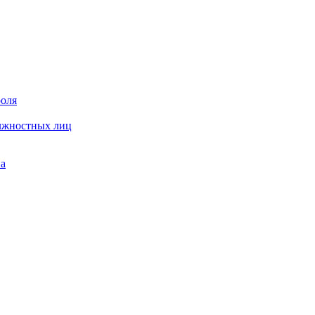
роля
олжностных лиц
на