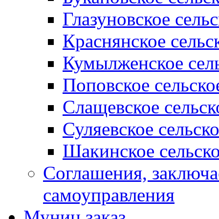
Глазуновское сель
Краснянское сельс
Кумылженское сель
Поповское сельско
Слащевское сельск
Суляевское сельск
Шакинское сельско
Соглашения, заключ
самоуправления
Муниц заказ