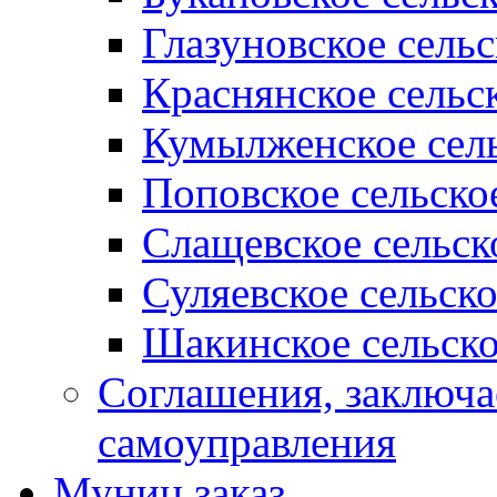
Глазуновское сель
Краснянское сельс
Кумылженское сель
Поповское сельско
Слащевское сельск
Суляевское сельск
Шакинское сельско
Соглашения, заключ
самоуправления
Муниц заказ