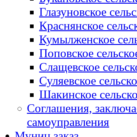
Глазуновское сель
Краснянское сельс
Кумылженское сель
Поповское сельско
Слащевское сельск
Суляевское сельск
Шакинское сельско
Соглашения, заключ
самоуправления
Муниц заказ