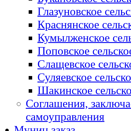
Глазуновское сель
Краснянское сельс
Кумылженское сель
Поповское сельско
Слащевское сельск
Суляевское сельск
Шакинское сельско
Соглашения, заключ
самоуправления
Муниц заказ