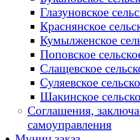
Глазуновское сель
Краснянское сельс
Кумылженское сель
Поповское сельско
Слащевское сельск
Суляевское сельск
Шакинское сельско
Соглашения, заключ
самоуправления
Муниц заказ