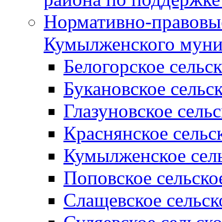
Нормативно-правовые
Кумылженского муни
Белогорское сельс
Букановское сельс
Глазуновское сель
Краснянское сельс
Кумылженское сель
Поповское сельско
Слащевское сельск