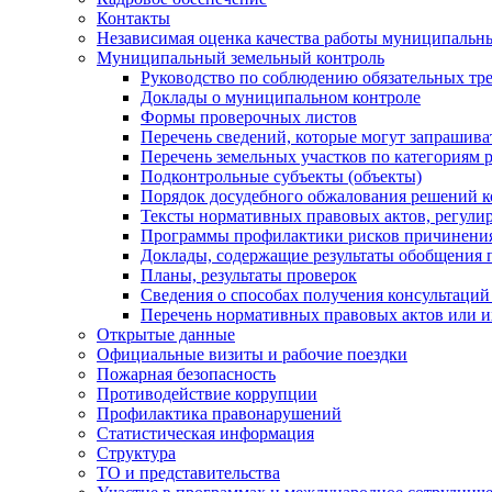
Контакты
Независимая оценка качества работы муниципальн
Муниципальный земельный контроль
Руководство по соблюдению обязательных тр
Доклады о муниципальном контроле
Формы проверочных листов
Перечень сведений, которые могут запрашива
Перечень земельных участков по категориям 
Подконтрольные субъекты (объекты)
Порядок досудебного обжалования решений ко
Тексты нормативных правовых актов, регули
Программы профилактики рисков причинения
Доклады, содержащие результаты обобщения 
Планы, результаты проверок
Сведения о способах получения консультаций
Перечень нормативных правовых актов или и
Открытые данные
Официальные визиты и рабочие поездки
Пожарная безопасность
Противодействие коррупции
Профилактика правонарушений
Статистическая информация
Структура
ТО и представительства