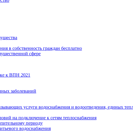
ество
мущества
ения в собственность граждан бесплатно
мущественной сфере
вке к ВПН 2021
нных заболеваний
азывающих услуги водоснабжения и водоотведения, единых те
ловий на подключение к сетям теплоснабжения
опительному периоду
итьевого водоснабжения