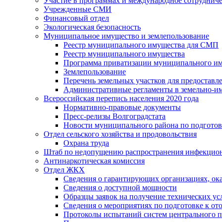
Участие в программах и международное сотруднич
Учрежденные СМИ
Финансовый отдел
Экологическая безопасность
Муниципальное имущество и землепользование
Реестр муниципального имущества для СМП
Реестр муниципального имущества
Программа приватизации муниципального и
Землепользование
Перечень земельных участков для предоставл
Административные регламенты в земельно-и
Всероссийская перепись населения 2020 года
Нормативно-правовые документы
Пресс-релизы Волгоградстата
Новости муниципального района по подгото
Отдел сельского хозяйства и продовольствия
Охрана труда
Штаб по недопущению распространения инфекцио
Антинаркотическая комиссия
Отдел ЖКХ
Сведения о гарантирующих организациях, ок
Сведения о доступной мощности
Образцы заявок на получение технических ус
Сведения о мероприятиях по подготовке к от
Протоколы испытаний систем центрального п