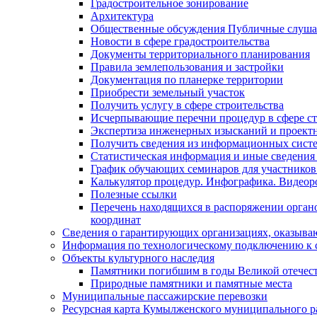
Градостроительное зонирование
Архитектура
Общественные обсуждения Публичные слуш
Новости в сфере градостроительства
Документы территориального планирования
Правила землепользования и застройки
Документация по планерке территории
Приобрести земельный участок
Получить услугу в сфере строительства
Исчерпывающие перечни процедур в сфере ст
Экспертиза инженерных изысканий и проект
Получить сведения из информационных систем
Статистическая информация и иные сведения 
График обучающих семинаров для участников
Калькулятор процедур. Инфографика. Видеор
Полезные ссылки
Перечень находящихся в распоряжении органо
координат
Сведения о гарантирующих организациях, оказыва
Информация по технологическому подключению к с
Объекты культурного наследия
Памятники погибшим в годы Великой отечес
Природные памятники и памятные места
Муниципальные пассажирские перевозки
Ресурсная карта Кумылженского муниципального ра