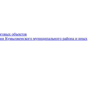
рговых объектов
ации Кумылженского муниципального района и иных