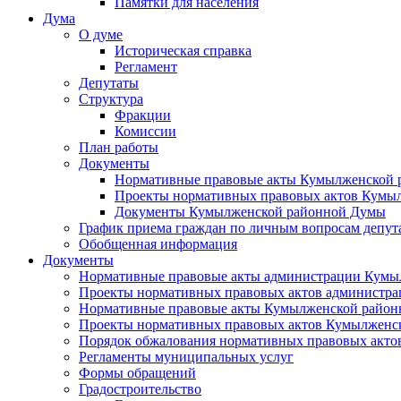
Памятки для населения
Дума
О думе
Историческая справка
Регламент
Депутаты
Структура
Фракции
Комиссии
План работы
Документы
Нормативные правовые акты Кумылженской
Проекты нормативных правовых актов Кумы
Документы Кумылженской районной Думы
График приема граждан по личным вопросам депут
Обобщенная информация
Документы
Нормативные правовые акты администрации Кумы
Проекты нормативных правовых актов администра
Нормативные правовые акты Кумылженской райо
Проекты нормативных правовых актов Кумылженс
Порядок обжалования нормативных правовых акто
Регламенты муниципальных услуг
Формы обращений
Градостроительство