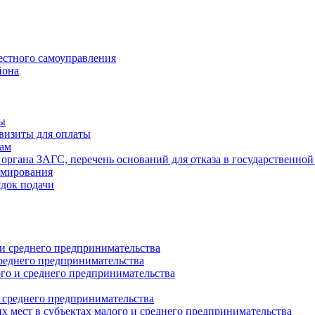
естного самоуправления
йона
ты
визиты для оплаты
там
 органа ЗАГС, перечень оснований для отказа в государственной
рмирования
ядок подачи
и среднего предпринимательства
реднего предпринимательства
о и среднего предпринимательства
 среднего предпринимательства
 мест в субъектах малого и среднего предпринимательства