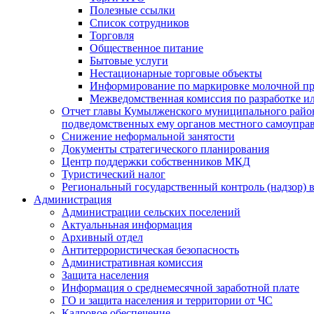
Полезные ссылки
Список сотрудников
Торговля
Общественное питание
Бытовые услуги
Нестационарные торговые объекты
Информирование по маркировке молочной п
Межведомственная комиссия по разработке и
Отчет главы Кумылженского муниципального район
подведомственных ему органов местного самоупра
Снижение неформальной занятости
Документы стратегического планирования
Центр поддержки собственников МКД
Туристический налог
Региональный государственный контроль (надзор) 
Администрация
Администрации сельских поселений
Актуальньная информация
Архивный отдел
Антитеррористическая безопасность
Административная комиссия
Защита населения
Информация о среднемесячной заработной плате
ГО и защита населения и территории от ЧС
Кадровое обеспечение