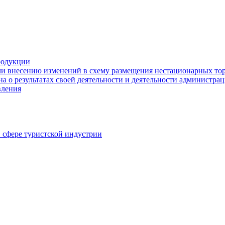
родукции
ли внесению изменений в схему размещения нестационарных то
а о результатах своей деятельности и деятельности администр
вления
в сфере туристской индустрии