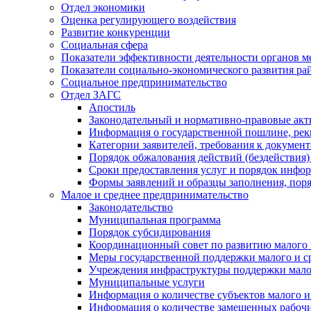
Отдел экономики
Оценка регулирующего воздействия
Развитие конкуренции
Социальная сфера
Показатели эффективности деятельности органов м
Показатели социально-экономического развития ра
Социальное предпринимательство
Отдел ЗАГС
Апостиль
Законодательный и нормативно-правовые ак
Информация о государственной пошлине, рек
Категории заявителей, требования к докумен
Порядок обжалования действий (бездействия)
Сроки предоставления услуг и порядок инфо
Формы заявлений и образцы заполнения, пор
Малое и среднее предпринимательство
Законодательство
Муниципальная программа
Порядок субсидирования
Координационный совет по развитию малого 
Меры государственной поддержки малого и с
Учреждения инфраструктуры поддержки малог
Муниципальные услуги
Информация о количестве субъектов малого и
Информация о количестве замещенных рабочих