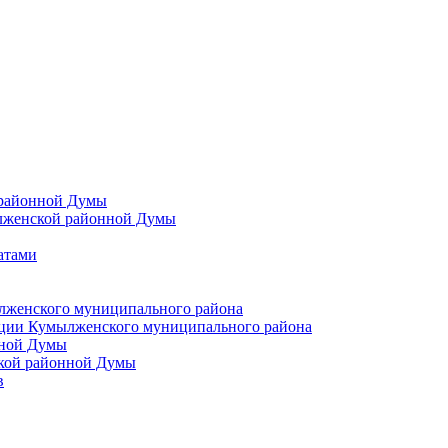
 районной Думы
лженской районной Думы
атами
лженского муниципального района
ции Кумылженского муниципального района
нной Думы
кой районной Думы
в