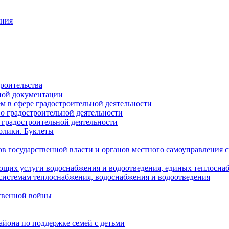
ания
роительства
ной документации
 в сфере градостроительной деятельности
о градостроительной деятельности
 градостроительной деятельности
олики. Буклеты
в государственной власти и органов местного самоуправления
ющих услуги водоснабжения и водоотведения, единых теплосн
истемам теплоснабжения, водоснабжения и водоотведения
твенной войны
йона по поддержке семей с детьми