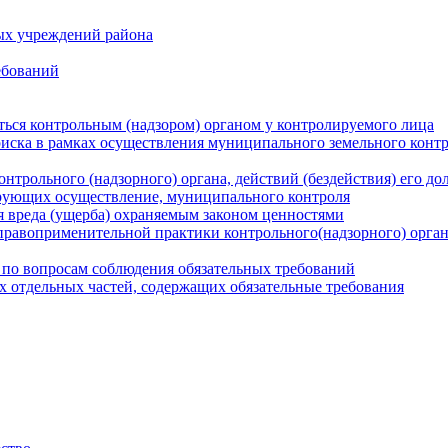
ых учреждений района
ебований
ться контрольным (надзором) органом у контролируемого лица
риска в рамках осуществления муниципального земельного конт
нтрольного (надзорного) органа, действий (бездействия) его д
рующих осуществление, муниципального контроля
 вреда (ущерба) охраняемым законом ценностями
правоприменительной практики контрольного(надзорного) орга
 по вопросам соблюдения обязательных требований
х отдельных частей, содержащих обязательные требования