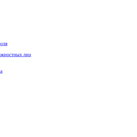
роля
олжностных лиц
на