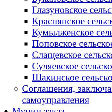
Глазуновское сель
Краснянское сельс
Кумылженское сель
Поповское сельско
Слащевское сельск
Суляевское сельск
Шакинское сельско
Соглашения, заключ
самоуправления
Муниц заказ