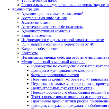
Туристический налог
Региональный государственный контроль (надзор) 
Администрация
Администрации сельских поселений
Актуальньная информация
Архивный отдел
Антитеррористическая безопасность
Административная комиссия
Защита населения
Информация о среднемесячной заработной плате
ГО и защита населения и территории от ЧС
Кадровое обеспечение
Контакты
Независимая оценка качества работы муниципальн
Муниципальный земельный контроль
Руководство по соблюдению обязательных тр
Доклады о муниципальном контроле
Формы проверочных листов
Перечень сведений, которые могут запрашива
Перечень земельных участков по категориям 
Подконтрольные субъекты (объекты)
Порядок досудебного обжалования решений ко
Тексты нормативных правовых актов, регули
Программы профилактики рисков причинения
Доклады, содержащие результаты обобщения 