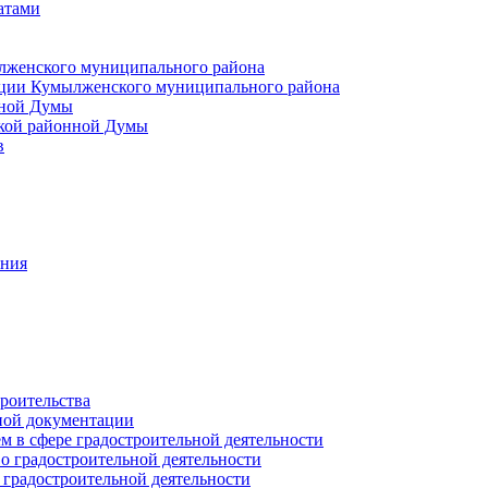
атами
лженского муниципального района
ции Кумылженского муниципального района
нной Думы
кой районной Думы
в
ания
роительства
ной документации
 в сфере градостроительной деятельности
о градостроительной деятельности
 градостроительной деятельности