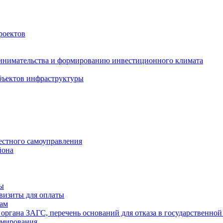
роектов
инимательства и формированию инвестиционного климата
бъектов инфраструктуры
естного самоуправления
йона
ты
визиты для оплаты
там
 органа ЗАГС, перечень оснований для отказа в государственной
рмирования