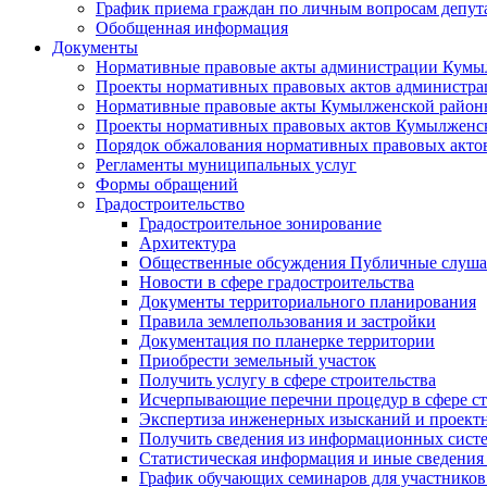
График приема граждан по личным вопросам депут
Обобщенная информация
Документы
Нормативные правовые акты администрации Кумы
Проекты нормативных правовых актов администра
Нормативные правовые акты Кумылженской райо
Проекты нормативных правовых актов Кумылженс
Порядок обжалования нормативных правовых акто
Регламенты муниципальных услуг
Формы обращений
Градостроительство
Градостроительное зонирование
Архитектура
Общественные обсуждения Публичные слуш
Новости в сфере градостроительства
Документы территориального планирования
Правила землепользования и застройки
Документация по планерке территории
Приобрести земельный участок
Получить услугу в сфере строительства
Исчерпывающие перечни процедур в сфере ст
Экспертиза инженерных изысканий и проект
Получить сведения из информационных систем
Статистическая информация и иные сведения 
График обучающих семинаров для участников