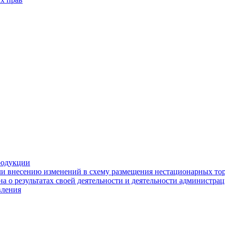
родукции
ли внесению изменений в схему размещения нестационарных то
а о результатах своей деятельности и деятельности администр
вления