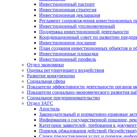
Инвестиционный паспорт
Инвестиционная стратегия
Инвестиционная декларация
Регламент сопровождения инвестиционных п
Инвестиционный уполномоченный
Поддержка инвестиционной деятельности
Координационный совет по развитию предпр
Инвестиционное послание
План создания инвестиционных объектов и о
Инвестиционные площадки
Инвестиционный профиль
Отдел экономики
Оценка регулирующего воздействия
Развитие конкуренции
Социальная сфера
Показатели эффективности деятельности органов м
Показатели социально-экономического развития ра
Социальное предпринимательство
Отдел ЗАГС
Апостиль
Законодательный и нормативно-правовые ак
Информация о государственной пошлине, рек
Категории заявителей, требования к докумен
Порядок обжалования действий (бездействия)
Сроки предоставления услуг и порядок инфо