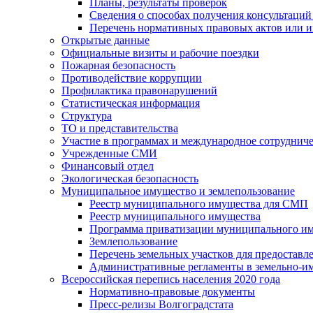
Планы, результаты проверок
Сведения о способах получения консультаций
Перечень нормативных правовых актов или и
Открытые данные
Официальные визиты и рабочие поездки
Пожарная безопасность
Противодействие коррупции
Профилактика правонарушений
Статистическая информация
Структура
ТО и представительства
Участие в программах и международное сотруднич
Учрежденные СМИ
Финансовый отдел
Экологическая безопасность
Муниципальное имущество и землепользование
Реестр муниципального имущества для СМП
Реестр муниципального имущества
Программа приватизации муниципального и
Землепользование
Перечень земельных участков для предоставл
Административные регламенты в земельно-и
Всероссийская перепись населения 2020 года
Нормативно-правовые документы
Пресс-релизы Волгоградстата