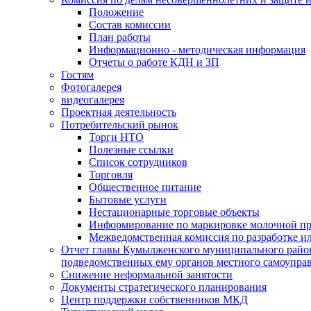
Положение
Состав комиссии
План работы
Информационно - методическая информация
Отчеты о работе КДН и ЗП
Гостям
Фотогалерея
видеогалерея
Проектная деятельность
Потребительский рынок
Торги НТО
Полезные ссылки
Список сотрудников
Торговля
Общественное питание
Бытовые услуги
Нестационарные торговые объекты
Информирование по маркировке молочной п
Межведомственная комиссия по разработке и
Отчет главы Кумылженского муниципального район
подведомственных ему органов местного самоупра
Снижение неформальной занятости
Документы стратегического планирования
Центр поддержки собственников МКД