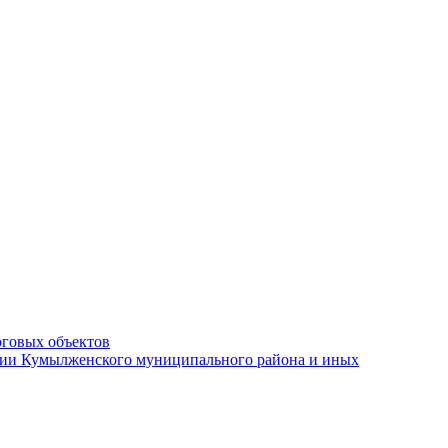
рговых объектов
ации Кумылженского муниципального района и иных