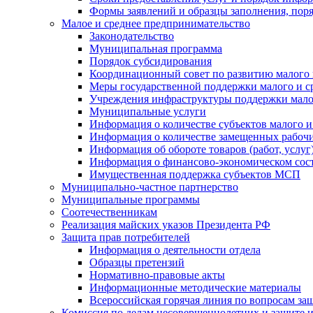
Формы заявлений и образцы заполнения, пор
Малое и среднее предпринимательство
Законодательство
Муниципальная программа
Порядок субсидирования
Координационный совет по развитию малого 
Меры государственной поддержки малого и с
Учреждения инфраструктуры поддержки малог
Муниципальные услуги
Информация о количестве субъектов малого и
Информация о количестве замещенных рабочих
Информация об обороте товаров (работ, услу
Информация о финансово-экономическом сост
Имущественная поддержка субъектов МСП
Муниципально-частное партнерство
Муниципальные программы
Соотечественникам
Реализация майских указов Президента РФ
Защита прав потребителей
Информация о деятельности отдела
Образцы претензий
Нормативно-правовые акты
Информационные методические материалы
Всероссийская горячая линия по вопросам за
Комиссия по делам несовершеннолетних и защите и