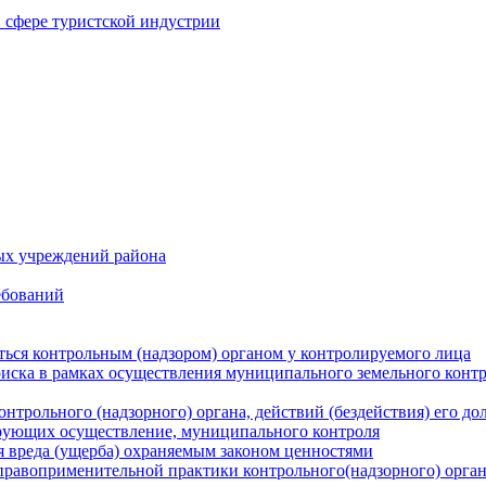
в сфере туристской индустрии
ых учреждений района
ебований
ться контрольным (надзором) органом у контролируемого лица
риска в рамках осуществления муниципального земельного конт
нтрольного (надзорного) органа, действий (бездействия) его д
рующих осуществление, муниципального контроля
 вреда (ущерба) охраняемым законом ценностями
правоприменительной практики контрольного(надзорного) орга