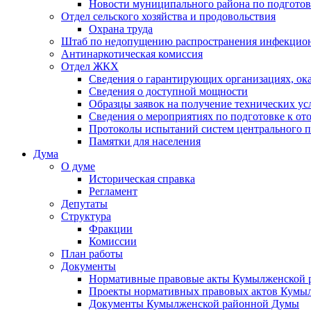
Новости муниципального района по подгото
Отдел сельского хозяйства и продовольствия
Охрана труда
Штаб по недопущению распространения инфекцио
Антинаркотическая комиссия
Отдел ЖКХ
Сведения о гарантирующих организациях, ок
Сведения о доступной мощности
Образцы заявок на получение технических ус
Сведения о мероприятиях по подготовке к от
Протоколы испытаний систем центрального п
Памятки для населения
Дума
О думе
Историческая справка
Регламент
Депутаты
Структура
Фракции
Комиссии
План работы
Документы
Нормативные правовые акты Кумылженской
Проекты нормативных правовых актов Кумы
Документы Кумылженской районной Думы