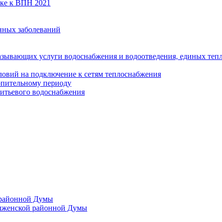
вке к ВПН 2021
нных заболеваний
азывающих услуги водоснабжения и водоотведения, единых те
ловий на подключение к сетям теплоснабжения
опительному периоду
итьевого водоснабжения
 районной Думы
лженской районной Думы