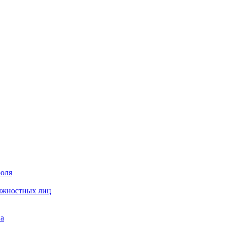
роля
олжностных лиц
на