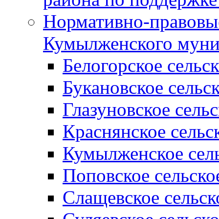
Нормативно-правовые
Кумылженского муни
Белогорское сельс
Букановское сельс
Глазуновское сель
Краснянское сельс
Кумылженское сель
Поповское сельско
Слащевское сельск