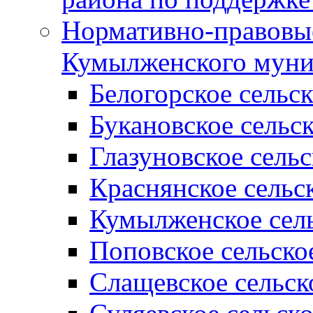
Нормативно-правовые
Кумылженского муни
Белогорское сельс
Букановское сельс
Глазуновское сель
Краснянское сельс
Кумылженское сель
Поповское сельско
Слащевское сельск