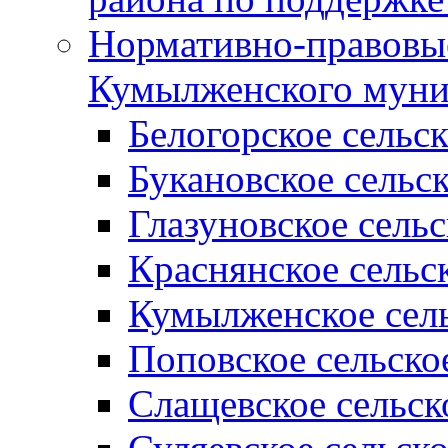
Нормативно-правовые
Кумылженского муни
Белогорское сельс
Букановское сельс
Глазуновское сель
Краснянское сельс
Кумылженское сель
Поповское сельско
Слащевское сельск