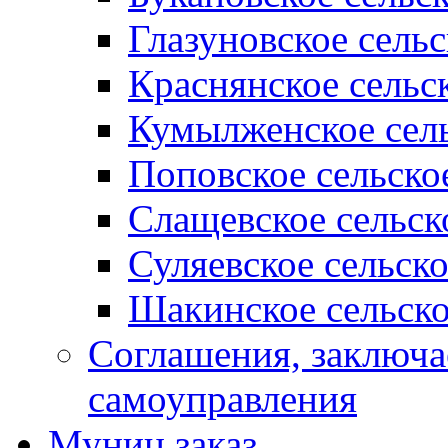
Глазуновское сель
Краснянское сельс
Кумылженское сель
Поповское сельско
Слащевское сельск
Суляевское сельск
Шакинское сельско
Соглашения, заключ
самоуправления
Муниц заказ