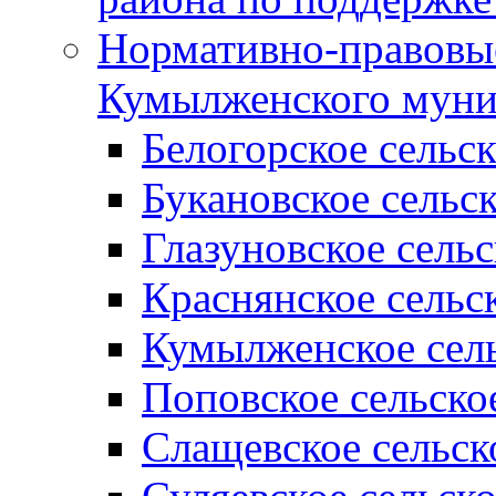
Нормативно-правовые
Кумылженского муни
Белогорское сельс
Букановское сельс
Глазуновское сель
Краснянское сельс
Кумылженское сель
Поповское сельско
Слащевское сельск