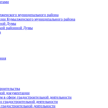
атами
лженского муниципального района
ции Кумылженского муниципального района
нной Думы
кой районной Думы
в
ания
роительства
ной документации
 в сфере градостроительной деятельности
о градостроительной деятельности
 градостроительной деятельности