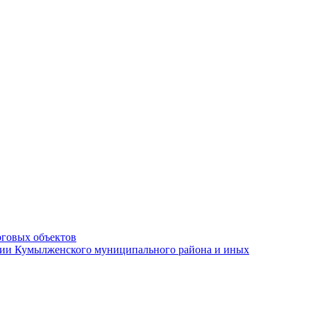
рговых объектов
ации Кумылженского муниципального района и иных