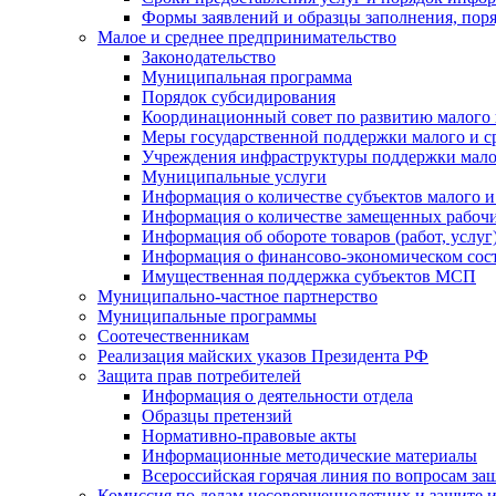
Формы заявлений и образцы заполнения, пор
Малое и среднее предпринимательство
Законодательство
Муниципальная программа
Порядок субсидирования
Координационный совет по развитию малого 
Меры государственной поддержки малого и с
Учреждения инфраструктуры поддержки малог
Муниципальные услуги
Информация о количестве субъектов малого и
Информация о количестве замещенных рабочих
Информация об обороте товаров (работ, услу
Информация о финансово-экономическом сост
Имущественная поддержка субъектов МСП
Муниципально-частное партнерство
Муниципальные программы
Соотечественникам
Реализация майских указов Президента РФ
Защита прав потребителей
Информация о деятельности отдела
Образцы претензий
Нормативно-правовые акты
Информационные методические материалы
Всероссийская горячая линия по вопросам за
Комиссия по делам несовершеннолетних и защите и