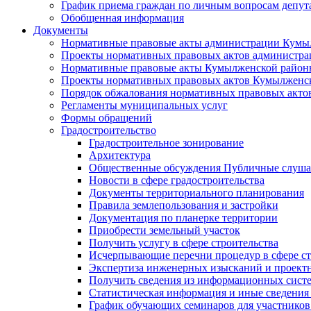
График приема граждан по личным вопросам депут
Обобщенная информация
Документы
Нормативные правовые акты администрации Кумы
Проекты нормативных правовых актов администра
Нормативные правовые акты Кумылженской райо
Проекты нормативных правовых актов Кумылженс
Порядок обжалования нормативных правовых акто
Регламенты муниципальных услуг
Формы обращений
Градостроительство
Градостроительное зонирование
Архитектура
Общественные обсуждения Публичные слуш
Новости в сфере градостроительства
Документы территориального планирования
Правила землепользования и застройки
Документация по планерке территории
Приобрести земельный участок
Получить услугу в сфере строительства
Исчерпывающие перечни процедур в сфере ст
Экспертиза инженерных изысканий и проект
Получить сведения из информационных систем
Статистическая информация и иные сведения 
График обучающих семинаров для участников