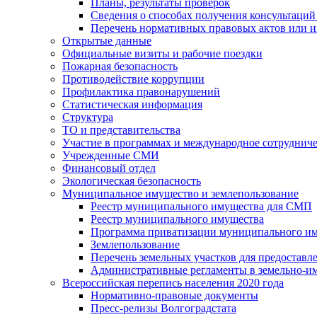
Планы, результаты проверок
Сведения о способах получения консультаций
Перечень нормативных правовых актов или и
Открытые данные
Официальные визиты и рабочие поездки
Пожарная безопасность
Противодействие коррупции
Профилактика правонарушений
Статистическая информация
Структура
ТО и представительства
Участие в программах и международное сотруднич
Учрежденные СМИ
Финансовый отдел
Экологическая безопасность
Муниципальное имущество и землепользование
Реестр муниципального имущества для СМП
Реестр муниципального имущества
Программа приватизации муниципального и
Землепользование
Перечень земельных участков для предоставл
Административные регламенты в земельно-и
Всероссийская перепись населения 2020 года
Нормативно-правовые документы
Пресс-релизы Волгоградстата