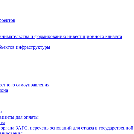
роектов
инимательства и формированию инвестиционного климата
бъектов инфраструктуры
естного самоуправления
йона
ты
визиты для оплаты
там
 органа ЗАГС, перечень оснований для отказа в государственной
рмирования