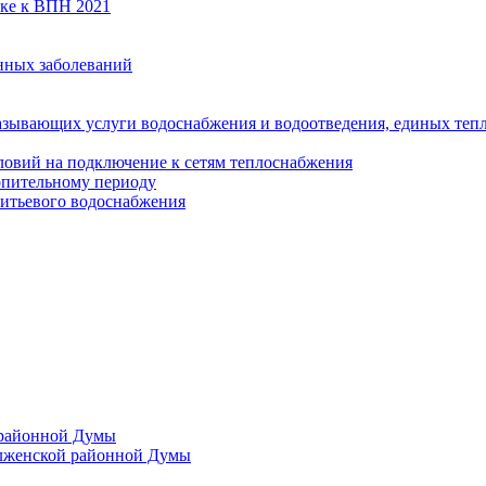
вке к ВПН 2021
нных заболеваний
азывающих услуги водоснабжения и водоотведения, единых те
ловий на подключение к сетям теплоснабжения
опительному периоду
итьевого водоснабжения
 районной Думы
лженской районной Думы