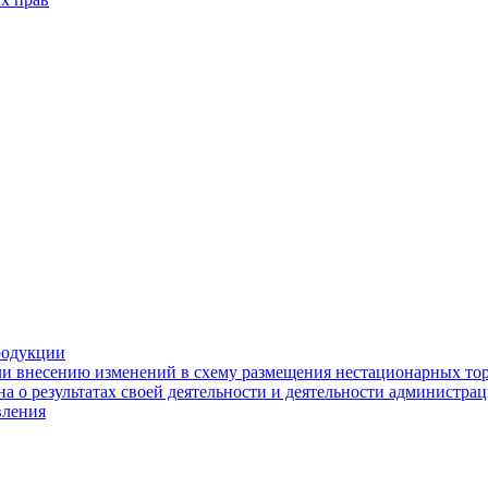
родукции
ли внесению изменений в схему размещения нестационарных то
а о результатах своей деятельности и деятельности администр
вления