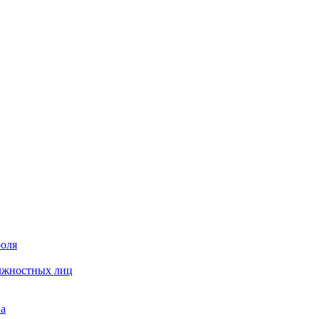
роля
олжностных лиц
на