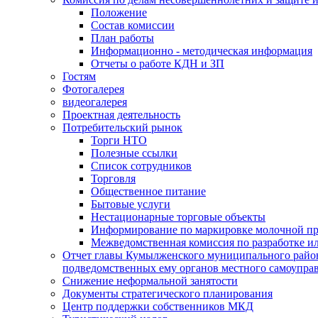
Положение
Состав комиссии
План работы
Информационно - методическая информация
Отчеты о работе КДН и ЗП
Гостям
Фотогалерея
видеогалерея
Проектная деятельность
Потребительский рынок
Торги НТО
Полезные ссылки
Список сотрудников
Торговля
Общественное питание
Бытовые услуги
Нестационарные торговые объекты
Информирование по маркировке молочной п
Межведомственная комиссия по разработке и
Отчет главы Кумылженского муниципального район
подведомственных ему органов местного самоупра
Снижение неформальной занятости
Документы стратегического планирования
Центр поддержки собственников МКД