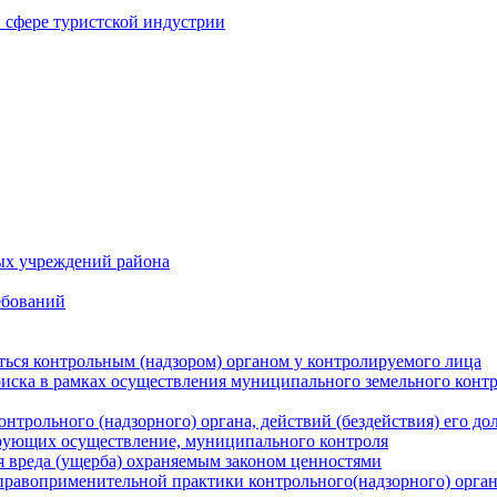
в сфере туристской индустрии
ых учреждений района
ебований
ться контрольным (надзором) органом у контролируемого лица
риска в рамках осуществления муниципального земельного конт
нтрольного (надзорного) органа, действий (бездействия) его д
рующих осуществление, муниципального контроля
 вреда (ущерба) охраняемым законом ценностями
правоприменительной практики контрольного(надзорного) орга