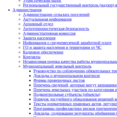
Туристический налог
Региональный государственный контроль (надзор) 
Администрация
Администрации сельских поселений
Актуальньная информация
Архивный отдел
Антитеррористическая безопасность
Административная комиссия
Защита населения
Информация о среднемесячной заработной плате
ГО и защита населения и территории от ЧС
Кадровое обеспечение
Контакты
Независимая оценка качества работы муниципальн
Муниципальный земельный контроль
Руководство по соблюдению обязательных тр
Доклады о муниципальном контроле
Формы проверочных листов
Перечень сведений, которые могут запрашива
Перечень земельных участков по категориям 
Подконтрольные субъекты (объекты)
Порядок досудебного обжалования решений ко
Тексты нормативных правовых актов, регули
Программы профилактики рисков причинения
Доклады, содержащие результаты обобщения 