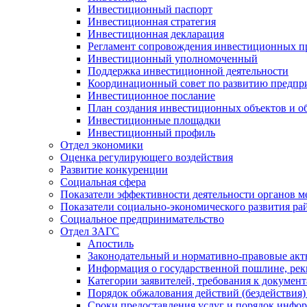
Инвестиционный паспорт
Инвестиционная стратегия
Инвестиционная декларация
Регламент сопровождения инвестиционных п
Инвестиционный уполномоченный
Поддержка инвестиционной деятельности
Координационный совет по развитию предпр
Инвестиционное послание
План создания инвестиционных объектов и о
Инвестиционные площадки
Инвестиционный профиль
Отдел экономики
Оценка регулирующего воздействия
Развитие конкуренции
Социальная сфера
Показатели эффективности деятельности органов м
Показатели социально-экономического развития ра
Социальное предпринимательство
Отдел ЗАГС
Апостиль
Законодательный и нормативно-правовые ак
Информация о государственной пошлине, рек
Категории заявителей, требования к докумен
Порядок обжалования действий (бездействия)
Сроки предоставления услуг и порядок инфо