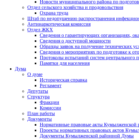
Новости муниципального района по подгото
Отдел сельского хозяйства и продовольствия
Охрана труда
Штаб по недопущению распространения инфекцио
Антинаркотическая комиссия
Отдел ЖКХ
Сведения о гарантирующих организациях, ок
Сведения о доступной мощности
Образцы заявок на получение технических ус
Сведения о мероприятиях по подготовке к от
Протоколы испытаний систем центрального п
Памятки для населения
Дума
О думе
Историческая справка
Регламент
Депутаты
Структура
Фракции
Комиссии
План работы
Документы
Нормативные правовые акты Кумылженской
Проекты нормативных правовых актов Кумы
Документы Кумылженской районной Думы