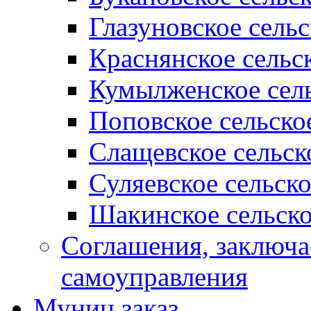
Глазуновское сель
Краснянское сельс
Кумылженское сель
Поповское сельско
Слащевское сельск
Суляевское сельск
Шакинское сельско
Соглашения, заключ
самоуправления
Муниц заказ