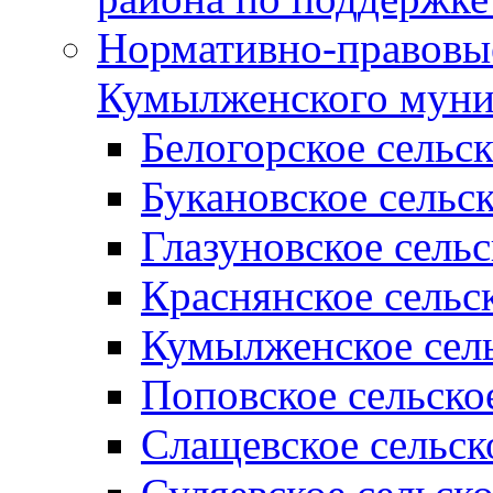
Нормативно-правовые
Кумылженского муни
Белогорское сельс
Букановское сельс
Глазуновское сель
Краснянское сельс
Кумылженское сель
Поповское сельско
Слащевское сельск