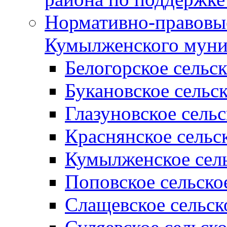
Нормативно-правовые
Кумылженского муни
Белогорское сельс
Букановское сельс
Глазуновское сель
Краснянское сельс
Кумылженское сель
Поповское сельско
Слащевское сельск