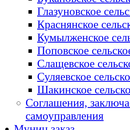
Глазуновское сель
Краснянское сельс
Кумылженское сель
Поповское сельско
Слащевское сельск
Суляевское сельск
Шакинское сельско
Соглашения, заключ
самоуправления
Муниц заказ