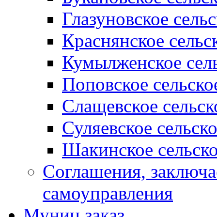
Глазуновское сель
Краснянское сельс
Кумылженское сель
Поповское сельско
Слащевское сельск
Суляевское сельск
Шакинское сельско
Соглашения, заключ
самоуправления
Муниц заказ