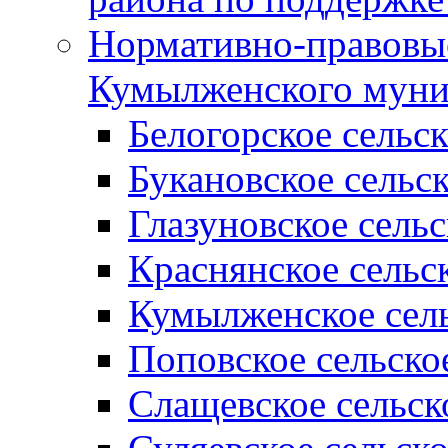
Нормативно-правовые
Кумылженского муни
Белогорское сельс
Букановское сельс
Глазуновское сель
Краснянское сельс
Кумылженское сель
Поповское сельско
Слащевское сельск