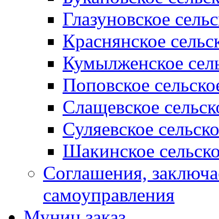
Глазуновское сель
Краснянское сельс
Кумылженское сель
Поповское сельско
Слащевское сельск
Суляевское сельск
Шакинское сельско
Соглашения, заключ
самоуправления
Муниц заказ