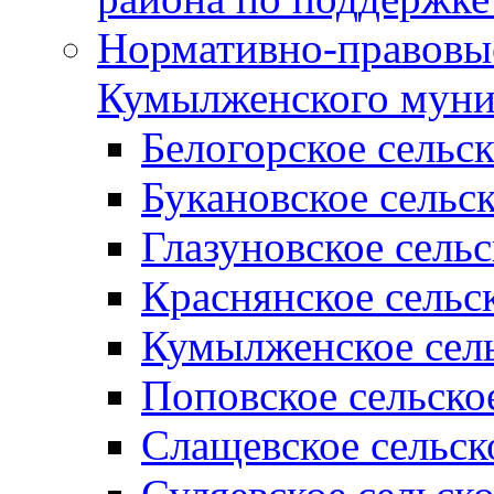
Нормативно-правовые
Кумылженского муни
Белогорское сельс
Букановское сельс
Глазуновское сель
Краснянское сельс
Кумылженское сель
Поповское сельско
Слащевское сельск