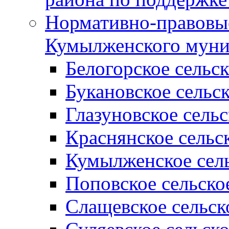
Нормативно-правовые
Кумылженского муни
Белогорское сельс
Букановское сельс
Глазуновское сель
Краснянское сельс
Кумылженское сель
Поповское сельско
Слащевское сельск