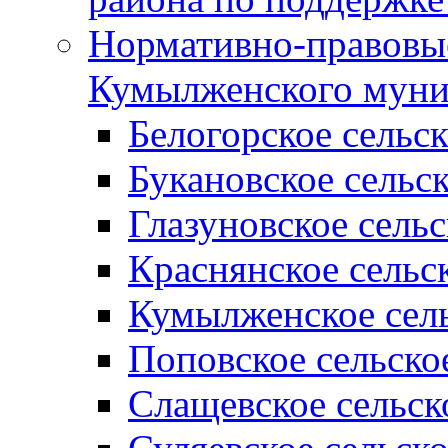
Нормативно-правовые
Кумылженского муни
Белогорское сельс
Букановское сельс
Глазуновское сель
Краснянское сельс
Кумылженское сель
Поповское сельско
Слащевское сельск