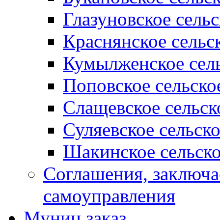
Глазуновское сель
Краснянское сельс
Кумылженское сель
Поповское сельско
Слащевское сельск
Суляевское сельск
Шакинское сельско
Соглашения, заключ
самоуправления
Муниц заказ