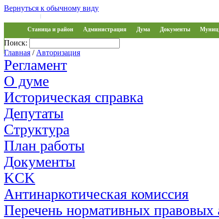
Вернуться к обычному виду
Войти на сайт
Регистрация
|
Станица и район
Администрация
Дума
Документы
Муниц 
Поиск:
Обращения
Главная
/
Авторизация
Регламент
О думе
Историческая справка
Депутаты
Структура
План работы
Документы
KCK
Антинаркотическая комиссия
Перечень нормативных правовых 