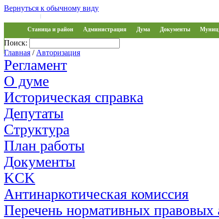
Вернуться к обычному виду
Войти на сайт
Регистрация
|
Станица и район
Администрация
Дума
Документы
Муниц 
Поиск:
Обращения
Главная
/
Авторизация
Регламент
О думе
Историческая справка
Депутаты
Структура
План работы
Документы
KCK
Антинаркотическая комиссия
Перечень нормативных правовых 