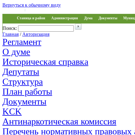
Вернуться к обычному виду
Войти на сайт
Регистрация
|
Станица и район
Администрация
Дума
Документы
Муниц 
Поиск:
Обращения
Главная
/
Авторизация
Регламент
О думе
Историческая справка
Депутаты
Структура
План работы
Документы
KCK
Антинаркотическая комиссия
Перечень нормативных правовых 