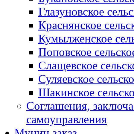
Глазуновское сель
Краснянское сельс
Кумылженское сель
Поповское сельско
Слащевское сельск
Суляевское сельск
Шакинское сельско
Соглашения, заключ
самоуправления
Муниц заказ