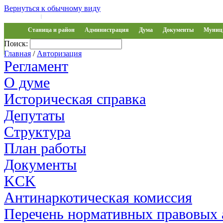
Вернуться к обычному виду
Войти на сайт
Регистрация
|
Станица и район
Администрация
Дума
Документы
Муниц 
Поиск:
Обращения
Главная
/
Авторизация
Регламент
О думе
Историческая справка
Депутаты
Структура
План работы
Документы
KCK
Антинаркотическая комиссия
Перечень нормативных правовых 